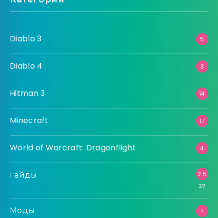
Diablo 3
5
Diablo 4
3
Hitman 3
14
Minecraft
17
World of Warcraft: Dragonflight
4
Гайды
2 5
32
Моды
1