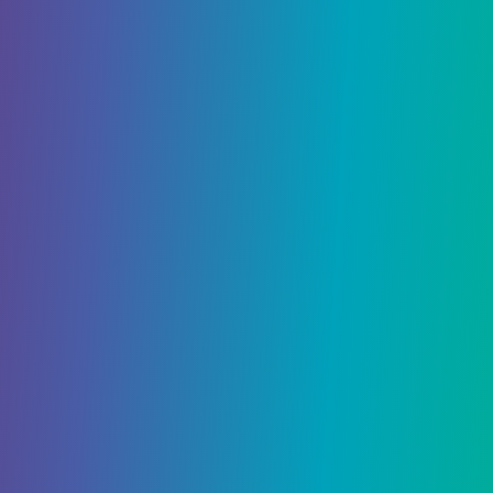
Мартовское обновление Sanrio только что
появилось в Animal Crossing: New Horizons,
позволяющее игрокам использовать карты amiibo
Sanrio, чтобы пригласить на свой…
5460
0
Гайды