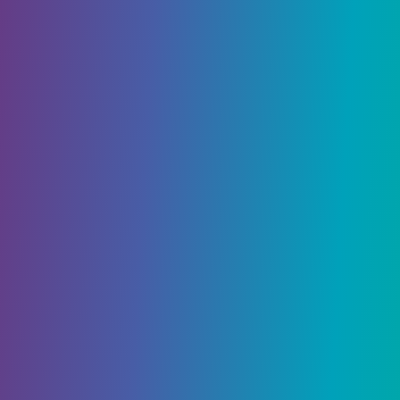
13 Мая, 2021
Animal Crossing: Где найти
фрагменты Овна
Фрагменты Овна – уникальный предмет в Animal
Crossing New Horizons. Это руководство покажет
игрокам, как их получить, и объяснит,…
3752
0
Гайды