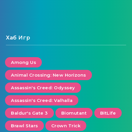
Далее
Страница 1 из 5
Хаб Игр
Among Us
Animal Crossing: New Horizons
Assassin's Creed: Odyssey
Assassin's Creed: Valhalla
Baldur's Gate 3
Biomutant
BitLife
Brawl Stars
Crown Trick