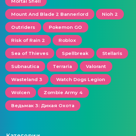
Mortal Shell
Mount And Blade 2 Bannerlord
Nioh 2
Outriders
Pokemon GO
Risk of Rain 2
Roblox
Sea of ​​Thieves
Spellbreak
Stellaris
Subnautica
Terraria
Valorant
Wasteland 3
Watch Dogs Legion
Wolcen
Zombie Army 4
Ведьмак 3: Дикая Охота
Категории