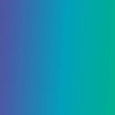
11 Марта, 2021
Как разблокировать
предметы Hello Kitty в
Animal Crossing
Новые предметы Hello Kitty поступят в Animal
Crossing. Это руководство покажет игрокам, как их
можно собирать и почему…