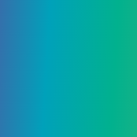
18 Января, 2021
Animal Crossing: New
Horizons – Гайд по селекции
цветов
Ищете все, что нужно знать о посадке и
выращивании цветов в Animal Crossing: New
Horizons? Не ищите ничего, кроме…
7364
0