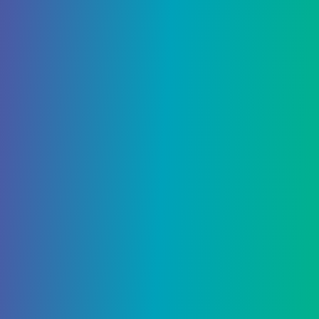
3580
0
Гайды
28 Февраля, 2021
Animal Crossing: New
Horizons: Как получить
набор мебели и одежду