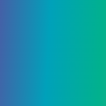
Super Mario
Можно получить 33 различных предмета. Вот
руководство, которое поможет вам собрать все
предметы из набора Super Mario. Скачать…
4636
0
Гайды