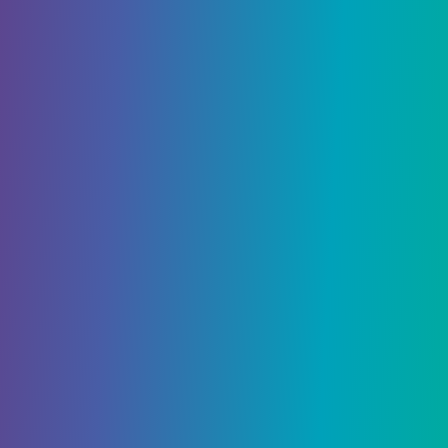
3855
0
Гайды
18 Марта, 2021
Animal Crossing: New
Horizons: Гайд по всем
предметам от Sanrio Amiibo