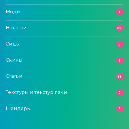
Моды
1
Новости
821
Сиды
6
Скины
1
Статьи
33
Текстуры и текстур паки
2
Шейдеры
3