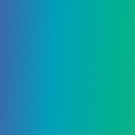
31 Января, 2021
Animal Crossing: Как собрать
больше цветных перьев
Цветные перья – сезонный предмет в Animal
Crossing. Это руководство покажет игрокам, как
они могут собрать больше цветных…
4903
0
Гайды