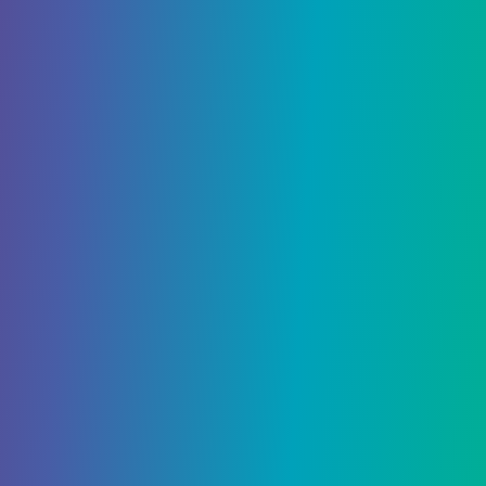
15 Марта, 2021
Animal Crossing: New
Horizons Как лопать
воздушные шары без
рогаток
Охота на воздушных шарах в Animal Crossing: New
Horizons – любимое развлечение фанатов, так как
это отличный способ заработать…
3977
0
Гайды