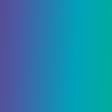
которые вы…
2784
0
Гайды
30 Ноября, 2021
Как приготовить зелья в