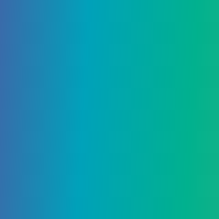
4417
0
Гайды
18 Октября, 2021
Список мобов Minecraft
Нужно знать об определенном мобе Minecraft? Как