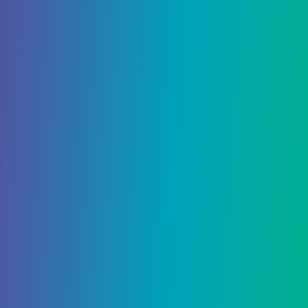
25 Октября, 2021
Лягушки в Minecraft
Хотите узнать больше о лягушках в
Майнкрафте? Если вы всегда смотрели на озера и
реки в Minecraft и думали, что…
2738
0
Гайды