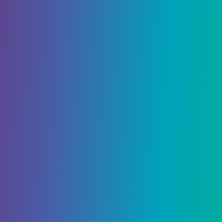
Гайды
30 Ноября, 2021
Как найти алмазы в
Minecraft
Хотите узнать, как найти алмазы в Minecraft 1.18?
Алмазы – один из самых важных ресурсов,