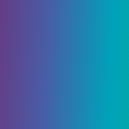
2 Декабря, 2021
Слаймы в Minecraft
Ищете слаймов в Майнкрафте? Слаймы известны
в Майнкрафте. Нежное хлюпание и
шумоподавление при прыжке может не показаться
зловещим, но эти…
2126
0
Гайды