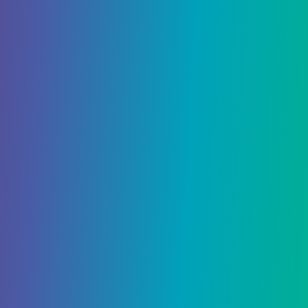
Minecraft
Хотите узнать, как делать зелья в Minecraft? Вы
были правы, обратившись за советом:
приготовление зелий может быть поразительно…
2148
0
Гайды