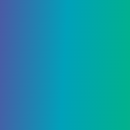
22 Октября, 2021
Лучшие серверы Minecraft
для 1.17.1
Какие лучшие серверы Minecraft? На этот вопрос
нет простого ответа, потому что
публичные серверы Minecraft настолько же
разнообразны, насколько и многочисленны,…
1529
0