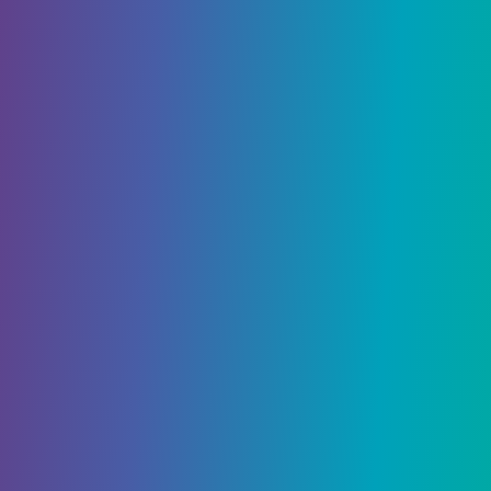
1 Декабря, 2021
Список чар в Minecraft
Хотите узнать больше о чарах в
Minecraft? Независимо от того, чем вы
занимаетесь в Minecraft, собираете ли
вы ингредиенты для приготовления зелий для…
2116
0