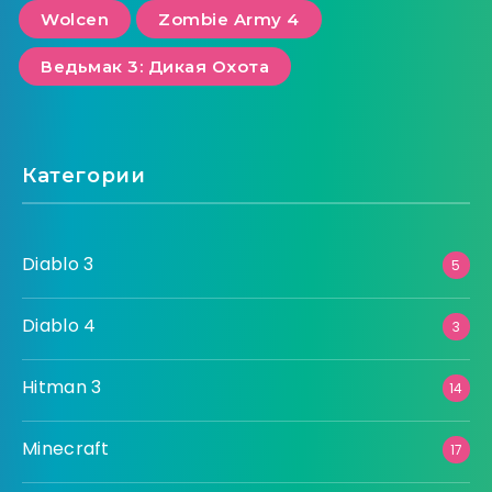
Wolcen
Zombie Army 4
Ведьмак 3: Дикая Охота
Категории
Diablo 3
5
Diablo 4
3
Hitman 3
14
Minecraft
17