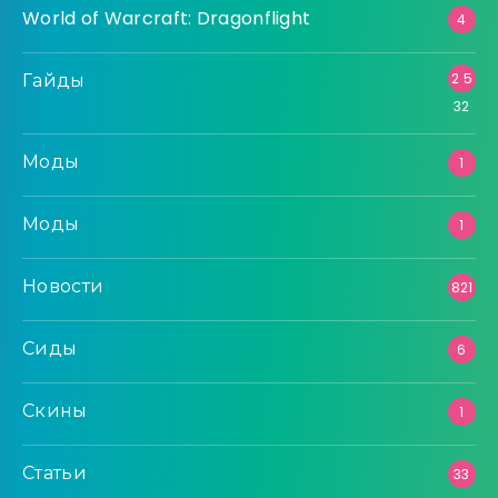
World of Warcraft: Dragonflight
4
Гайды
2 5
32
Моды
1
Моды
1
Новости
821
Сиды
6
Скины
1
Статьи
33