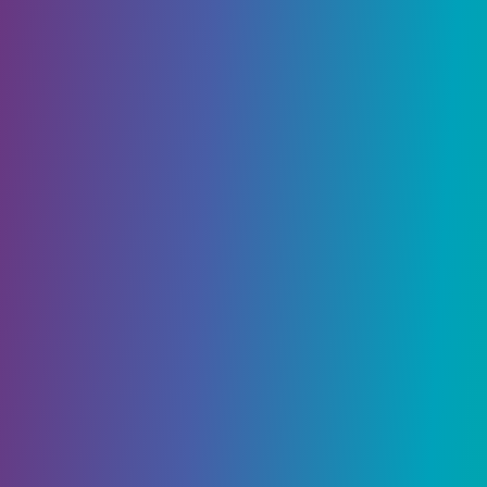
Лучшие скины Майнкрафт
Ищете лучшие предлагаемые скины для
Майнкрафт? Почему бы тебе не быть! В
настоящее время скинов почти столько же,
сколько…
3299
0
Гайды