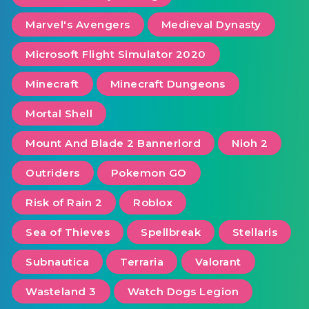
Marvel's Avengers
Medieval Dynasty
Microsoft Flight Simulator 2020
Minecraft
Minecraft Dungeons
Mortal Shell
Mount And Blade 2 Bannerlord
Nioh 2
Outriders
Pokemon GO
Risk of Rain 2
Roblox
Sea of ​​Thieves
Spellbreak
Stellaris
Subnautica
Terraria
Valorant
Wasteland 3
Watch Dogs Legion