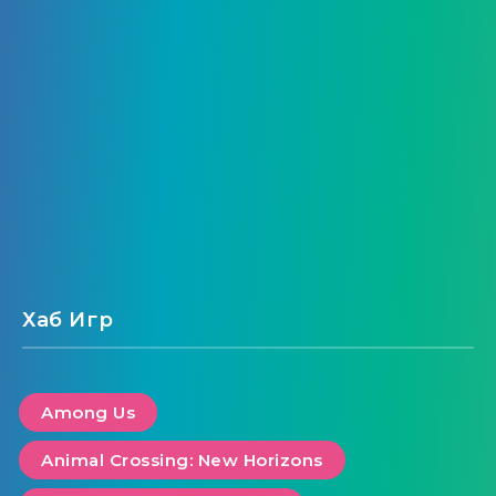
насчет всех? Начиная с версии 1.17 в Майнкрафте
есть поразительное количество мобов, и лучше…
4947
1
Далее
Страница 1 из 5
Хаб Игр
Among Us
Animal Crossing: New Horizons