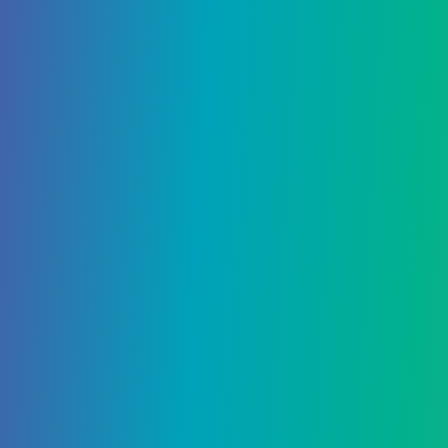
Гайды
21 Октября, 2021
Дата выхода Minecraft 1.19
Хотите узнать больше об обновлении Minecraft
1.19? Дикое обновление было представлено
на Minecraft Live 2021, где мы получили подробную
информацию…