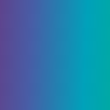
каким-то образом не обнаружили обширную
систему туннелей под всем Тейватом, вам
придется
добраться до надземной части
Инадзумы,
прежде чем отправиться вниз. В
типичной манере Genshin Impact для того,
чтобы отправиться в островной регион
Инадзума, также требуется выполнить немало
обязательных квестов — вот
наш путеводитель
по тому, как добраться до Инадзума
.
Вы также, скорее всего, захотите
разблокировать все статуи семи по всей
Инадзуме, поскольку некоторые
предварительные условия выполняются на
острове Ватацуми, который находится через
несколько островов от того места, где вы