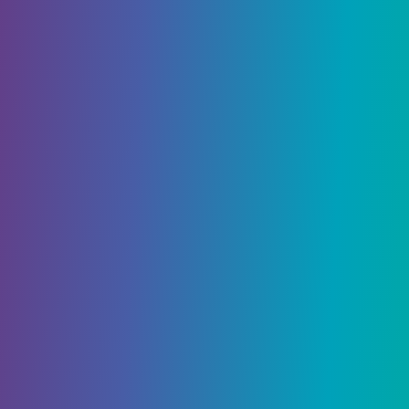
Достичь 30-го ранга
приключений
Прежде чем отправиться в Энканомию, вы
должны иметь
ранг приключения 30
или
выше. Если вы еще не там, вы не сможете
выполнить следующие несколько шагов в
нашем списке. Не беспокойтесь, однако —
повысить свой ранг приключения так же просто,
как
выполнить
несколько квестов, и у нас есть
хороший список лучших способов сделать это.
Добраться до Инадзума
Энканомия находится под Инадзумой, и если вы