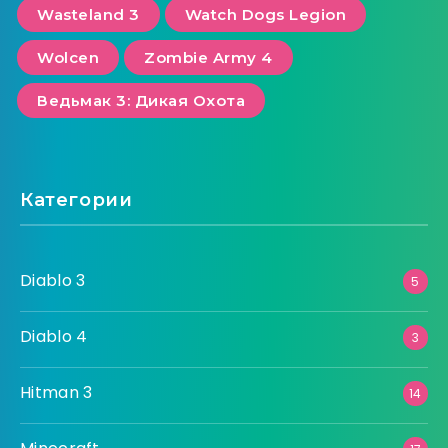
Wasteland 3
Watch Dogs Legion
Wolcen
Zombie Army 4
Ведьмак 3: Дикая Охота
Категории
Diablo 3
5
Diablo 4
3
Hitman 3
14