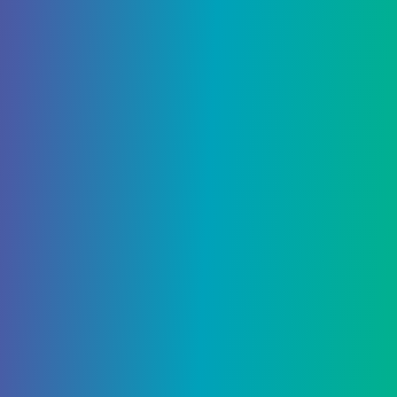
предшественники, чтобы разблокировать
батизмального стада вишапов, нового босса в
Энканомии.
Вам также придется поговорить с призрачным
NPC, расположенным в Сердце Змея, чтобы
разблокировать последние три точки
телепортации в регионе после завершения
квеста «Подземные испытания Дрейка и
Змея». Получайте удовольствие от
исследования — у Энканомии есть что
предложить!
Поделиться: