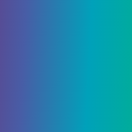
Завершите мировое задание
«Залитая луной глубина»
Начните с разговора с Цуюко, которую можно
найти возле храма Моун на острове
Ватацуми. Она объяснит, что Энканомия в
опасности и что ей нужна ваша помощь, чтобы
спасти ее. В этом квесте вам придется
отправиться в различные места в районе
острова Ватацуми, чтобы
сломать пять
печатей
. После того, как вы выполните
различные задания, относящиеся к этому
квесту, и получите Ключ Глубин, вернитесь,
чтобы снова поговорить с Цуюко.