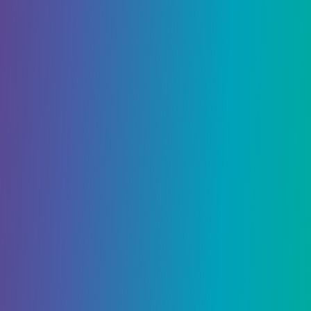
приземлитесь, когда впервые достигнете
Инадзумы.
Завершите квест Глава II: Акт III
– Вездесущность над
смертными. Архонт
Как только вы доберетесь до Инадзумы, вам
также нужно будет узнать историю Genshin
Impact, которая рассказывается в форме
квестов архонтов. В противном случае вы не
сможете отправиться в Энканомию. Убедитесь,
что вы завершили
Главу II: Акт III,
иначе
следующие квесты не будут доступны!