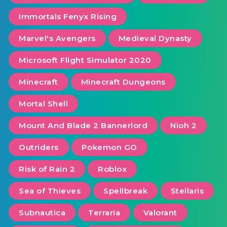
Immortals Fenyx Rising
Marvel's Avengers
Medieval Dynasty
Microsoft Flight Simulator 2020
Minecraft
Minecraft Dungeons
Mortal Shell
Mount And Blade 2 Bannerlord
Nioh 2
Outriders
Pokemon GO
Risk of Rain 2
Roblox
Sea of ​​Thieves
Spellbreak
Stellaris
Subnautica
Terraria
Valorant