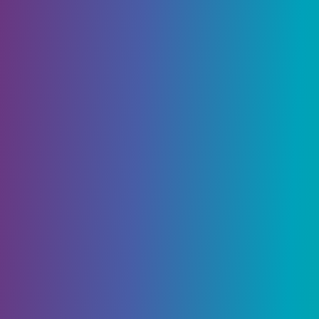
область, которая находится в регионе
Инадзума. Энканомия, расположенная под
островом Ватацуми и наполненная новыми
механиками и квестами, — отличное место для
посещения. Прежде чем вы сможете прибыть в
эту уникальную новую область, вам нужно
будет выполнить несколько предварительных
условий. Вот все, что вам нужно знать о
достижении Энканомии в Genshin
Impact
!
Table of Contents
Как добраться до Энканомии в Genshin
Impact
Достичь 30-го ранга приключений
Добраться до Инадзума