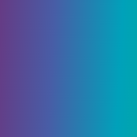
Завершите квест Глава II: Акт III –
Вездесущность над смертными. Архонт
Завершите мировое задание «Залитая
луной глубина»
Выполните локальное задание «Течение
тихой воды».
Выполняйте квесты Энканомии
Как добраться до
Энканомии в Genshin Impact
Ниже приведены шаги, которые вам
необходимо выполнить, чтобы добраться до
нового региона Genshin Impact 2.4, Энканомия: