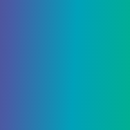
поздравляю! Просто
спрыгните в бассейн
в
центре острова, чтобы насладиться славой
открытия новейшего региона Genshin Impact.
Выполняйте квесты Энканомии
После того, как вы добрались до Энканомии,
вам все равно нужно будет выполнить
несколько квестов, прежде чем вы сможете
воспользоваться всем, что может предложить
эта новая область. Первый квест,
Вход в
Токойо
, активируется, как только вы прибудете
в новый регион, и мы рекомендуем начать
здесь. Выполните это задание и его