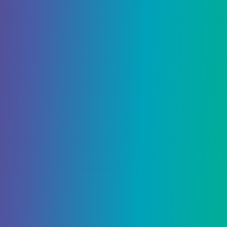
Выполните локальное задание
«Течение тихой воды».
Почти готово! После разговора с Цуюко вы
получите последний квест под названием
«Поток тихой воды». К счастью, это намного
менее утомительно, чем предыдущий
квест. Вам нужно будет собрать две ключевые
печати, которые можно использовать для
активации святилища Сангономия. После того,
как святилище активировано, вы, наконец,
можете отправиться в Энканомию —