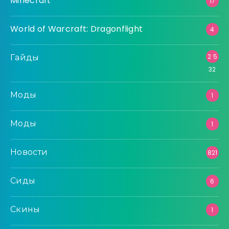
Minecraft
17
World of Warcraft: Dragonflight
4
Гайды
2 5
32
Моды
1
Моды
1
Новости
821
Сиды
6
Скины
1