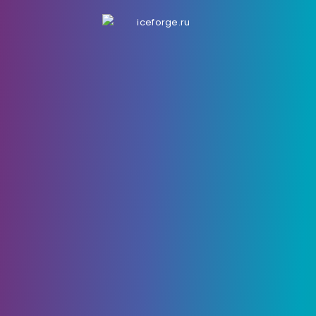
10 Января, 2022
1517
0
Как добраться до
Энканомии в Genshin
Impact
Хотите знать, как добраться до Энканомии в
Genshin Impact?
Обновление Genshin 2.4
представило Энканомию, потрясающую новую