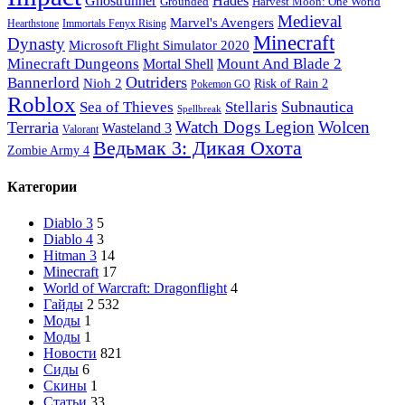
Ghostrunner
Hades
Grounded
Harvest Moon: One World
Medieval
Marvel's Avengers
Hearthstone
Immortals Fenyx Rising
Minecraft
Dynasty
Microsoft Flight Simulator 2020
Minecraft Dungeons
Mount And Blade 2
Mortal Shell
Outriders
Bannerlord
Nioh 2
Risk of Rain 2
Pokemon GO
Roblox
Subnautica
Sea of ​​Thieves
Stellaris
Spellbreak
Watch Dogs Legion
Wolcen
Terraria
Wasteland 3
Valorant
Ведьмак 3: Дикая Охота
Zombie Army 4
Категории
Diablo 3
5
Diablo 4
3
Hitman 3
14
Minecraft
17
World of Warcraft: Dragonflight
4
Гайды
2 532
Моды
1
Моды
1
Новости
821
Сиды
6
Скины
1
Статьи
33