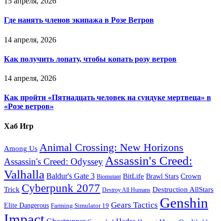
15 апреля, 2026
Где нанять членов экипажа в Розе Ветров
14 апреля, 2026
Как получить лопату, чтобы копать розу ветров
14 апреля, 2026
Как пройти «Пятнадцать человек на сундуке мертвеца» в
«Розе ветров»
Хаб Игр
Animal Crossing: New Horizons
Among Us
Assassin's Creed:
Assassin's Creed: Odyssey
Valhalla
Baldur's Gate 3
BitLife
Crown
Brawl Stars
Biomutant
Cyberpunk 2077
Trick
Destruction AllStars
Destroy All Humans
Genshin
Gears Tactics
Elite Dangerous
Farming Simulator 19
Impact