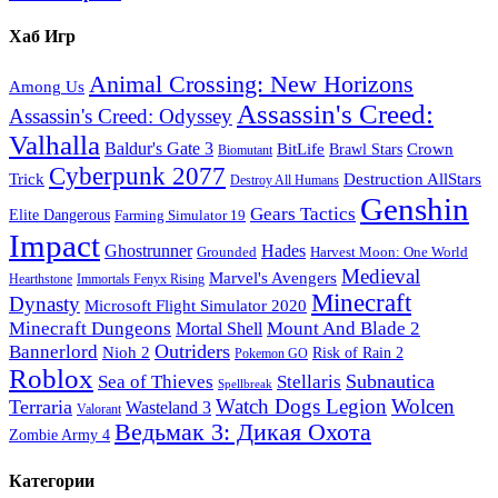
Хаб Игр
Animal Crossing: New Horizons
Among Us
Assassin's Creed:
Assassin's Creed: Odyssey
Valhalla
Baldur's Gate 3
BitLife
Crown
Brawl Stars
Biomutant
Cyberpunk 2077
Trick
Destruction AllStars
Destroy All Humans
Genshin
Gears Tactics
Elite Dangerous
Farming Simulator 19
Impact
Ghostrunner
Hades
Grounded
Harvest Moon: One World
Medieval
Marvel's Avengers
Hearthstone
Immortals Fenyx Rising
Minecraft
Dynasty
Microsoft Flight Simulator 2020
Minecraft Dungeons
Mount And Blade 2
Mortal Shell
Outriders
Bannerlord
Nioh 2
Risk of Rain 2
Pokemon GO
Roblox
Subnautica
Sea of ​​Thieves
Stellaris
Spellbreak
Watch Dogs Legion
Wolcen
Terraria
Wasteland 3
Valorant
Ведьмак 3: Дикая Охота
Zombie Army 4
Категории