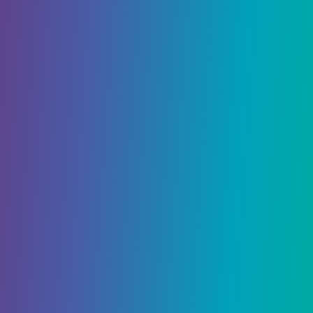
2»?
Навык «Паутина» становится доступным в левой
части дерева навыков после разблокировки
навыка «Запуск рогатки».
Разблокирование навыков парирования,
обезоруживания и паутинного кнута позволит
Майлзу и Питеру обезоруживать врагов
издалека и с близкого расстояния.
Какой навык обезоруживания
лучше?
Если вы не уверены, какой навык
разблокировать первым, используйте