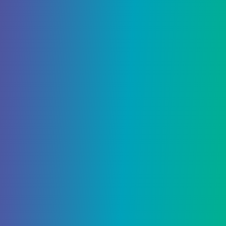
25 Октября, 2023
Как изменить время суток в
«Человеке-пауке 2»
25 Октября, 2023
Как слушать предыдущие
подкасты JJJ в «Человеке-
пауке 2»