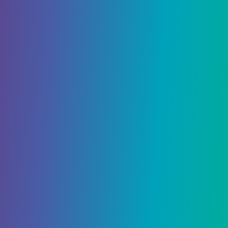
«Паутинный кнут» перед парированием и
обезвреживанием. Я обнаружил, что навык
«Паутинный кнут» выручал меня из многих
сложных ситуаций, когда враги стреляли в меня
издалека, и я пытался сосредоточиться на
врагах ближе ко мне, но у меня были проблемы.
Web Whip решил эту проблему за меня,
позволив мне обезоружить артиллеристов и
снова обратить внимание на врагов перед моим
лицом.
– Эта статья была обновлена ​​24 октября 2023 г.
Поделиться: