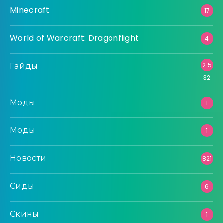
Minecraft
17
World of Warcraft: Dragonflight
4
Гайды
2 5
32
Моды
1
Моды
1
Новости
821
Сиды
6
Скины
1