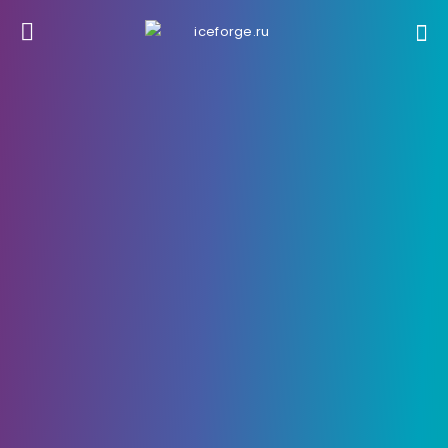
25 Октября, 2023
950
0
Как обезоружить врагов в
«Человеке-пауке 2»
Один из лучших приемов в Marvel’s Spider-Man 2
— обезоружить противника, чтобы он мог вас
застрелить. Если у вас возникли проблемы с
выполнением этого приема, мы вам поможем: