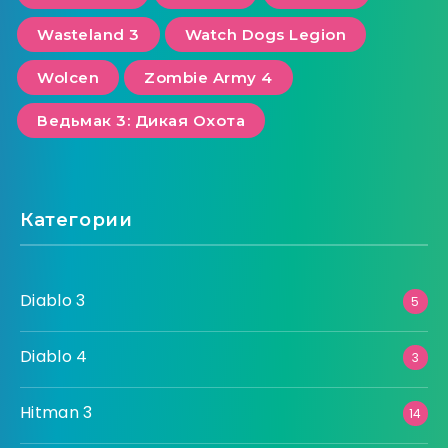
Wasteland 3
Watch Dogs Legion
Wolcen
Zombie Army 4
Ведьмак 3: Дикая Охота
Категории
Diablo 3
5
Diablo 4
3
Hitman 3
14