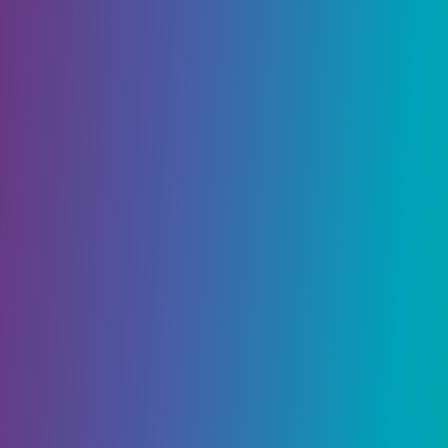
это руководство объяснит, как обезоружить
врагов в «Человеке-пауке 2».
Сможете ли вы обезоружить
врагов в «Человеке-пауке
2»?
Чтобы обезоружить врагов в «Человеке-пауке
2», сначала необходимо
разблокировать
навык парирования и обезоруживания
в
общем дереве навыков Майлза и Питера. К
сожалению, игрокам необходимо
разблокировать навык «Запуск рогатки», прежде
чем парирование обезоруживания станет
доступным в правой части дерева навыков.