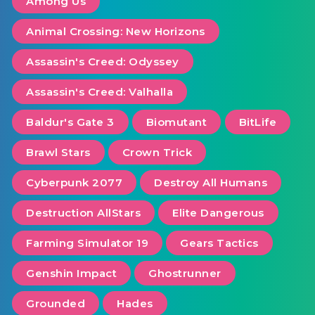
Among Us
Animal Crossing: New Horizons
Assassin's Creed: Odyssey
Assassin's Creed: Valhalla
Baldur's Gate 3
Biomutant
BitLife
Brawl Stars
Crown Trick
Cyberpunk 2077
Destroy All Humans
Destruction AllStars
Elite Dangerous
Farming Simulator 19
Gears Tactics
Genshin Impact
Ghostrunner
Grounded
Hades