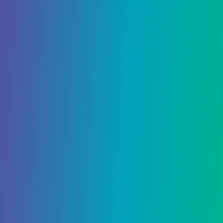
26 Сентября, 2023
Обратная дата глобального
выпуска 1999 г., награды за
предварительную регистрацию
и платформы
26 Сентября, 2023
Как исправить Cyberpunk 2077
Twitch Drops не работает