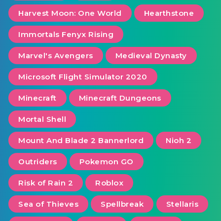
Harvest Moon: One World
Hearthstone
Immortals Fenyx Rising
Marvel's Avengers
Medieval Dynasty
Microsoft Flight Simulator 2020
Minecraft
Minecraft Dungeons
Mortal Shell
Mount And Blade 2 Bannerlord
Nioh 2
Outriders
Pokemon GO
Risk of Rain 2
Roblox
Sea of ​​Thieves
Spellbreak
Stellaris