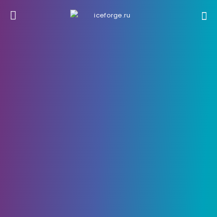
26 Сентября, 2023
3521
0
Как парировать и
контратаковать оружием
ближнего боя и кулаками в
Cyberpunk 2077
Cyberpunk 2077 предлагает множество