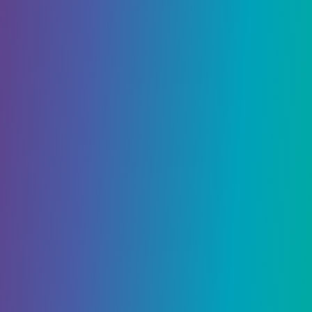
Поначалу вы можете только парировать и
противостоять атакам ближнего боя, нанося
минимальный урон. Игроки, инвестирующие в
перки «Рефлексы», смогут значительно
улучшить свои способности в этой области.
Видеть двойника
увеличит урон от жетонов
ближнего боя, в то время как
Свинец и сталь
уровень 2
и
Отклонение пули
позволит вам
противостоять пулям. Если вы пойдете на
Бойня
перк, который даст вашим счетчикам
последний импульс, позволяя им применять
эффект кровотечения к врагам.
Связанный:
Как повысить выносливость в
Cyberpunk 2077