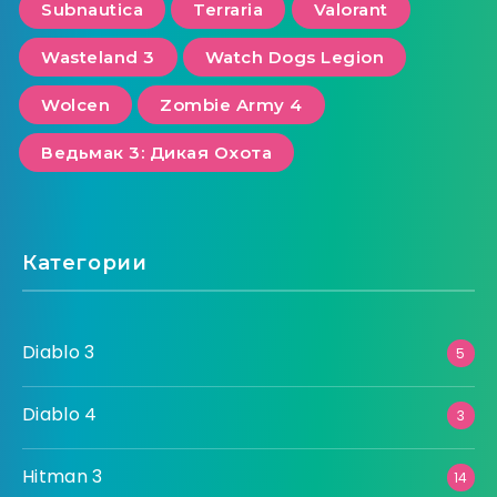
Subnautica
Terraria
Valorant
Wasteland 3
Watch Dogs Legion
Wolcen
Zombie Army 4
Ведьмак 3: Дикая Охота
Категории
Diablo 3
5
Diablo 4
3
Hitman 3
14