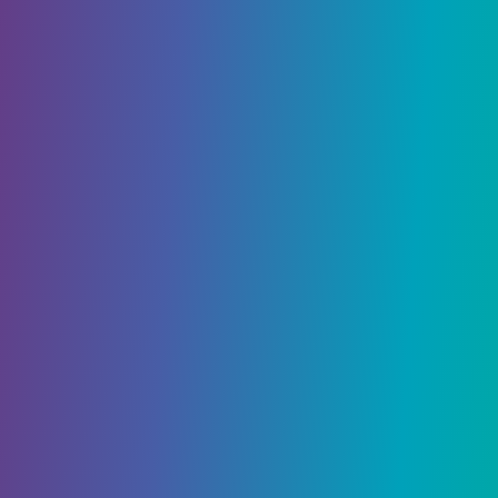
Cyberpunk 2077
Когда вы сражаетесь с врагами, используя атаки
ближнего боя, контратаки можно выполнять с
помощью
нажать кнопку блокировки, как
только они нападут на вас
. Вам понадобится
хорошее время, чтобы сделать это правильно,
так что не бойтесь воспользоваться боевым
обучением в игре. Это поможет, если вы
прислушивайтесь к звуковым сигналам
противника
, поскольку иногда они
предупреждают вас о том, когда вам следует
нажать кнопку блокировки. Если вы сократите
время, вы автоматически нанесете удар,
который поможет вам переломить ход вашей
текущей встречи.