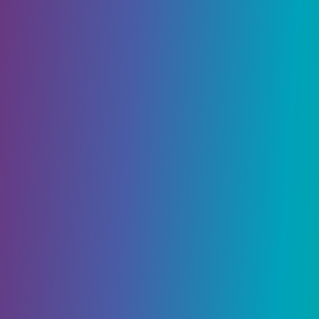
различных вариантов боя. Эти возможности
выходят за рамки перестрелки и позволяют
игрокам проверить свои навыки с помощью
различных приемов ближнего боя. Одним из
таких приемов является контратака, которую
можно выполнить при сражении с врагами в
ближнем бою, хотя для того, чтобы спуститься
вниз, требуется некоторое время. Научиться
парировать и контратаковать при
использовании оружия ближнего боя и кулаков
будет жизненно важно для выживания в
некоторых сражениях в Cyberpunk 2077.
Как парировать оружием
ближнего боя и
контратаковать кулаками в