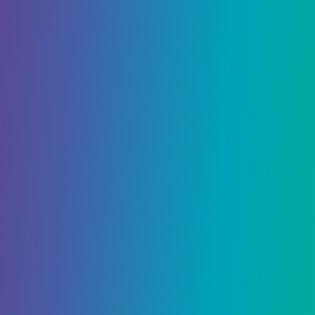
Даже со всеми дополнительными
преимуществами контратаки не сделают вас
полностью непобедимыми. Следите за
исключительно сильными врагами и не слишком
полагайтесь на свои способности
блокирования. Помните, что иногда
использование оружия в бою на мечах может
привести к гораздо более простой битве.
– Эта статья была обновлена ​​25 сентября 2023 г.
Об авторе