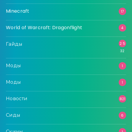
Minecraft
17
World of Warcraft: Dragonflight
4
Гайды
2 5
32
Моды
1
Моды
1
Новости
821
Сиды
6
Скины
1