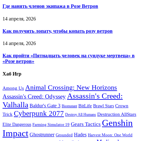
Где нанять членов экипажа в Розе Ветров
14 апреля, 2026
Как получить лопату, чтобы копать розу ветров
14 апреля, 2026
Как пройти «Пятнадцать человек на сундуке мертвеца» в
«Розе ветров»
Хаб Игр
Animal Crossing: New Horizons
Among Us
Assassin's Creed:
Assassin's Creed: Odyssey
Valhalla
Baldur's Gate 3
BitLife
Crown
Brawl Stars
Biomutant
Cyberpunk 2077
Trick
Destruction AllStars
Destroy All Humans
Genshin
Gears Tactics
Elite Dangerous
Farming Simulator 19
Impact
Ghostrunner
Hades
Grounded
Harvest Moon: One World