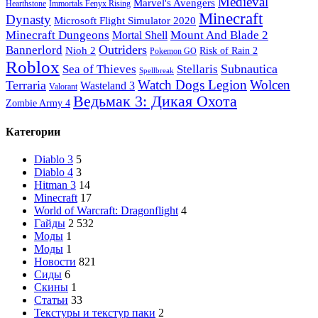
Medieval
Marvel's Avengers
Hearthstone
Immortals Fenyx Rising
Minecraft
Dynasty
Microsoft Flight Simulator 2020
Minecraft Dungeons
Mount And Blade 2
Mortal Shell
Outriders
Bannerlord
Nioh 2
Risk of Rain 2
Pokemon GO
Roblox
Subnautica
Sea of ​​Thieves
Stellaris
Spellbreak
Watch Dogs Legion
Wolcen
Terraria
Wasteland 3
Valorant
Ведьмак 3: Дикая Охота
Zombie Army 4
Категории
Diablo 3
5
Diablo 4
3
Hitman 3
14
Minecraft
17
World of Warcraft: Dragonflight
4
Гайды
2 532
Моды
1
Моды
1
Новости
821
Сиды
6
Скины
1
Статьи
33
Текстуры и текстур паки
2