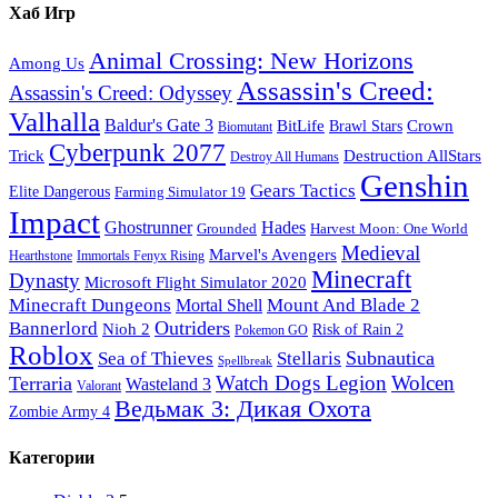
Хаб Игр
Animal Crossing: New Horizons
Among Us
Assassin's Creed:
Assassin's Creed: Odyssey
Valhalla
Baldur's Gate 3
BitLife
Crown
Brawl Stars
Biomutant
Cyberpunk 2077
Trick
Destruction AllStars
Destroy All Humans
Genshin
Gears Tactics
Elite Dangerous
Farming Simulator 19
Impact
Ghostrunner
Hades
Grounded
Harvest Moon: One World
Medieval
Marvel's Avengers
Hearthstone
Immortals Fenyx Rising
Minecraft
Dynasty
Microsoft Flight Simulator 2020
Minecraft Dungeons
Mount And Blade 2
Mortal Shell
Outriders
Bannerlord
Nioh 2
Risk of Rain 2
Pokemon GO
Roblox
Subnautica
Sea of ​​Thieves
Stellaris
Spellbreak
Watch Dogs Legion
Wolcen
Terraria
Wasteland 3
Valorant
Ведьмак 3: Дикая Охота
Zombie Army 4
Категории