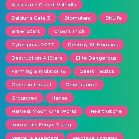
Assassin's Creed: Valhalla
Baldur's Gate 3
Biomutant
BitLife
Brawl Stars
Crown Trick
Cyberpunk 2077
Destroy All Humans
Destruction AllStars
Elite Dangerous
Farming Simulator 19
Gears Tactics
Genshin Impact
Ghostrunner
Grounded
Hades
Harvest Moon: One World
Hearthstone
Immortals Fenyx Rising
Marvel's Avengers
Medieval Dynasty