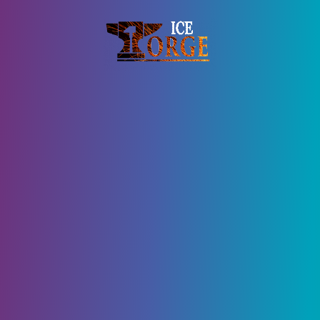
12 Марта, 2021
5812
0
Майнкрафт: Как найти всю
руду
Самая большая миссия в
Minecraft
на
выживание – добыть как можно больше