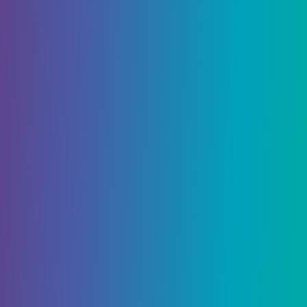
необходимости, такие как фермы из красного
камня и другое передовое оборудование.
Кварцевая руда
Кварцевая руда – это особый ресурс, который
можно найти только в Пустоте. Начиная с
обновления 1.16, некоторые биомы, такие как