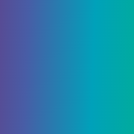
Золото стало еще более важным благодаря
обновлению 1.16. Оно используется в некоторых
рецептах из красного камня и является
предметом обмена у Пиглинов
. Золото можно
найти в Верхнем мире в пещерах обычно между
Y: 5 и Y: 29, но в биоме бесплодных земель оно
генерируется чаще и выше. Как и железо, его
нужно переплавлять в слитки в печи.
Золото также можно найти в Нижнем мире, где