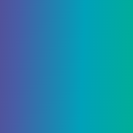
Если вы хотите создать
какие-либо постройки
или оборудование из красного камня
,
абсолютно необходимо сначала найти красный
камень. Это довольно обычная руда, если вы
откопаете ее до нужного возвышения, которое
находится между Y: 5 и Y: 12. Руда падает прямо
в виде пыли, и ее будет больше, если ее добыть
киркой Fortune.
Единственная функция Redstone – это рецепты
крафта, связанные с красным камнем. В
противном случае его можно практически
полностью проигнорировать, хотя несколько
общих рецептов,
таких как компас,
все равно
потребуют этого. Редстоун, как и кварц, –
достойный способ получить очки опыта при
добыче полезных ископаемых.