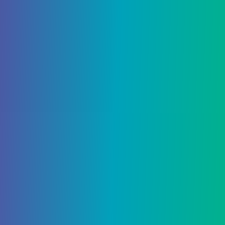
Бриллианты, пожалуй самый желанный материал
во всей игре. Они довольно редки в Загробном
мире, хотя и не самый редкий ресурс. Эта
светло-голубая руда выпадет прямо в виде
алмазов, и ее можно будет использовать
немедленно.
Алмазы позволяют игроку создавать самое
прочное снаряжение, доступное до апгрейда
Netherite. Чтобы
получить
даже нетеритовое
снаряжение, у вас уже должны быть алмазные
предметы, которые затем можно улучшить с