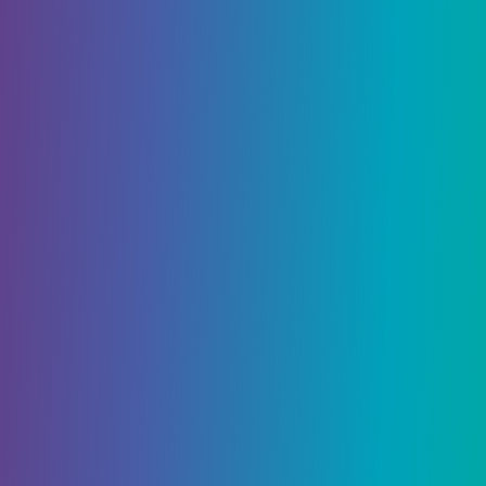
Железо является следующим по
распространенности после угля, и это ресурс,
который постоянно необходим для
изготовления железного снаряжения среднего
уровня. В отличие от угля, железо необходимо
выплавлять сразу после его добычи, поэтому по
определению требуется какой-то вид топлива,
чтобы в полной мере использовать его
преимущества. Железо находится во всех типах
пещер, от Y: 5 до Y: 52.
Железо играет в игре интересную роль. Даже
после приобретения небольшого количества
алмазов он остается ресурсом, который игрокам
нужно будет постоянно добывать на случай,
если они захотят построить предметы первой