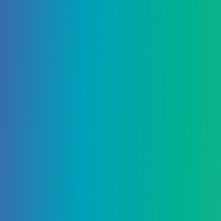
ставить кровать в его конце, чтобы создать
взрыв.
После плавления обломков получится один лом
нетерита. Четыре слитка требуется для
изготовления одного слитка Незерита (вместе с
четырьмя золотыми слитками), и одного слитка
достаточно для улучшения одного предмета
алмазного снаряжения, зачарованного или нет.
Поделиться: