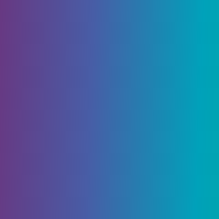
Table of Contents
Каменный Уголь
Железо
Кварцевая руда
Золото
Красный камень
Лазурит
Алмазы
Изумруд
Древние обломки
Каменный Уголь