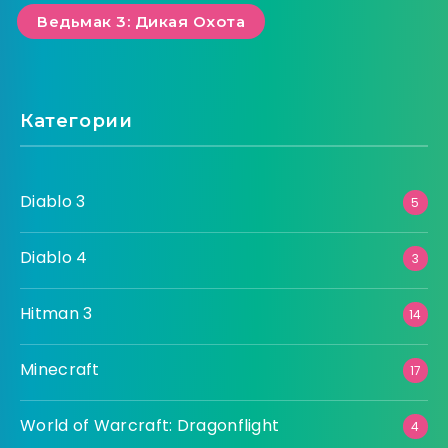
Ведьмак 3: Дикая Охота
Категории
Diablo 3
5
Diablo 4
3
Hitman 3
14
Minecraft
17
World of Warcraft: Dragonflight
4