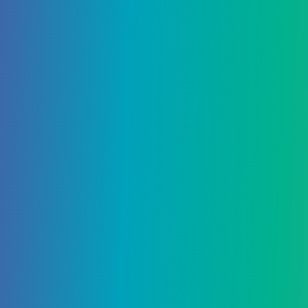
Этот ресурс, представленный в обновлении 1.16,
является эксклюзивным для Пустоты. Это
особый блок, который не получает урона от
взрыва и даже может плавать в лаве. Древние
обломки в основном находятся в точке Y: 15, и
эффективный способ их добычи – заминировать
длинный коридор и каждые пять блоков или
около того на уровне головы вырывать туннель и