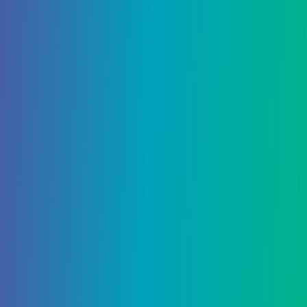
помощью кузнечного стола. Алмазы лучше всего
найти, раскопав до Y: 11, а затем
выкопав
длинный коридор с полосами
через
каждые два блока.
Изумруд
В Загробном мире самой редкой рудой,