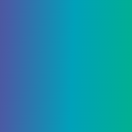
использования форме, поэтому не требует
переплавки или обработки.
Основное применение Ляписа –
зачаровывание. Чтобы получить чары, игроку
нужно поместить от одного до трех кусочков
лазурита в интерфейс стола зачарования. Для
чар 1-го уровня требуется одна деталь, для 2-го
уровня – 2, а для 3-го – 3. Его также можно
использовать как синий краситель.
Алмазы