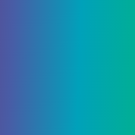
Лазурит
Лазурит – это темно-синяя руда с отчетливым
рисунком, немного отличающимся от других
руд. Он появляется в основном под землей и в
пещерах в Надземном мире, между Y: 13 и Y: 17.
Ляпис падает прямо в пригодной для