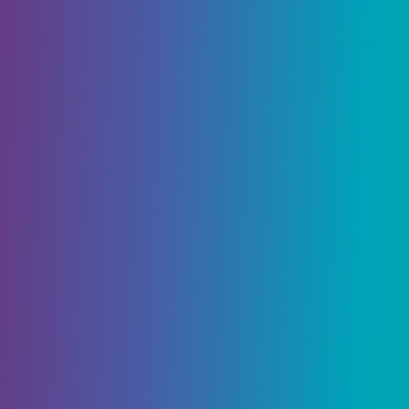
Уголь – самая распространенная руда во всей
игре, и, как правило, вам не составит труда
найти ее. Его особенно много на поверхности в
горных биомах, но в любой пещере он
определенно будет в самых ранних и самых
высоких туннелях. Идеальная высота между Y: 5
и Y: 52.