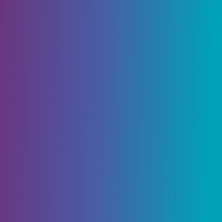
руды. Практически невозможно пройти игру, не
поработав хотя бы немного, поэтому покорение
этих пещер и оврагов всегда было
неотъемлемой частью игры. Хотя может
показаться, что руды появляются случайным
образом, все они генерируются особым
образом.
Некоторые руды настолько редки, что точное
знание их высоты и возможного биома является
ключевым моментом. Однако не все руды
можно найти в Надземном мире, и к некоторым
ресурсам можно получить доступ только после
того, как вы построите себе портал Нижнего
мира и получите к нему доступ. Вот с чего
начать поиск определенных руд в Minecraft.