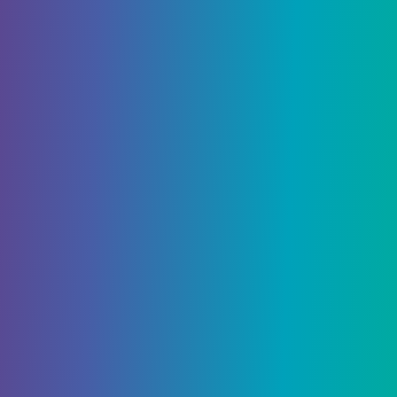
Пустоши Пустоты, как правило лучше подходят
для его поиска, поскольку ландшафт настолько
бесплоден и открыт. В целом, однако кварц в
изобилии появляется между Y: 10 и Y: 117 в
Нижнем мире.
Кварц используется в нескольких избранных
рецептах крафта из красного камня. Что еще
более важно, это красивый декоративный блок,
и его добыча
приносит довольно много очков
опыта
. В противном случае от него нет никакой
пользы, кроме его крутого вида.
Золото