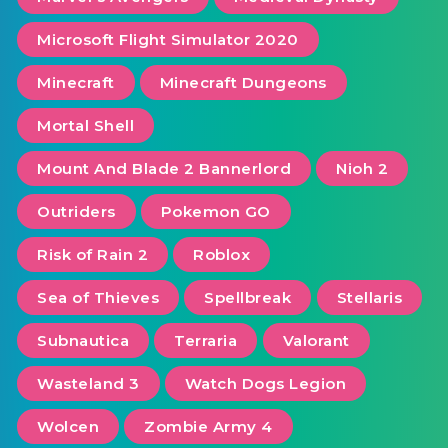
Microsoft Flight Simulator 2020
Minecraft
Minecraft Dungeons
Mortal Shell
Mount And Blade 2 Bannerlord
Nioh 2
Outriders
Pokemon GO
Risk of Rain 2
Roblox
Sea of ​​Thieves
Spellbreak
Stellaris
Subnautica
Terraria
Valorant
Wasteland 3
Watch Dogs Legion
Wolcen
Zombie Army 4