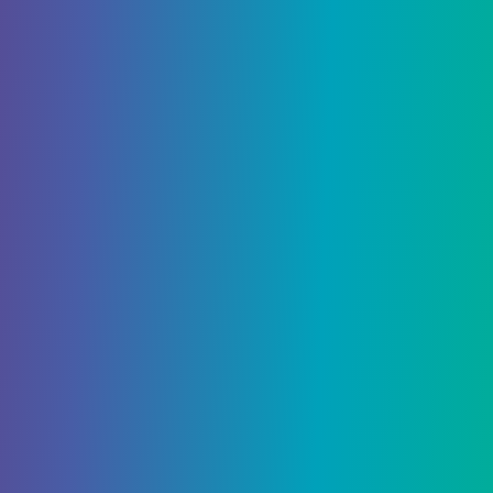
оно падает прямо в виде золотых
самородков. Как и кварц, он генерируется от Y:
10 до Y: 117 практически в любом биоме, но его
легче всего найти в Пустошах Пустоты из-за
открытости биома.
Красный камень