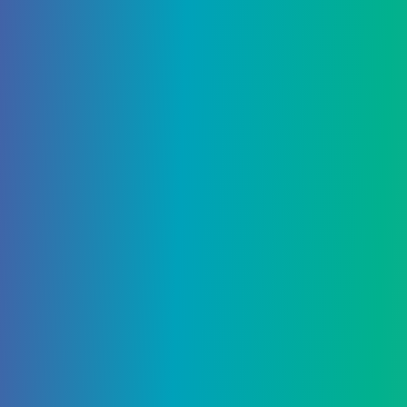
несомненно, является изумруд. К сожалению,
изумруды не так популярны, как алмазы, потому
что из них нельзя превратить ничего, кроме
изумрудных блоков. Их основное
предназначение – служить валютой
при
торговле с сельскими жителями
.
Изумруды очень редки, потому что они
появляются только под землей в горных биомах,
поэтому ни в одном другом биоме их не
будет. Их можно найти между Y: 5 и Y: 29, и
рекомендуется добывать их киркой Fortune,
поскольку они обычно появляются отдельными
блоками.
Древние обломки