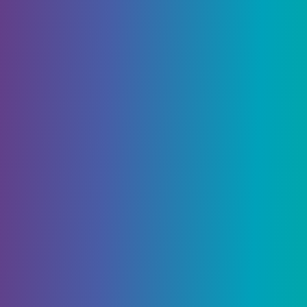
Уголь – важный ресурс, который в основном
используется для топлива и для изготовления
факелов. Его также можно использовать для
разведения костра, и поэтому игроки должны
сосредоточиться на том, чтобы сразу же начать
игру при появлении в новом мире.
Железо