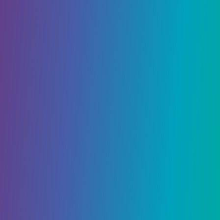
способностей.
Вы можете получить эти предметы двумя
способами. Первый – это исследование вашего
окружения. В игровом мире вы найдете ряд
локаций, скрывающих осколки духов. Второй
вариант получить их – купить у встреченных
NPC.
Поделиться: