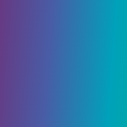
странице руководства описывается этот аспект
игры.
Осколки духа
– это предметы, которыми вы
можете экипировать своего персонажа. Они
влияют на его поведение, например, реализуют
компас, показывают, где находится следующая
цель, или разрешают тройной
прыжок.
Благодаря им вы сможете
адаптировать героя под собственный стиль
игры.
Конечно, вы можете иметь более одного
осколка одновременно. Это дает вам
возможность создать уникальное сочетание