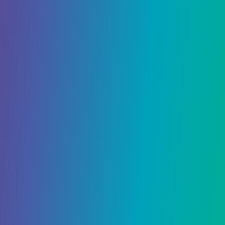
1 Января, 2021
Ori and the Will of the Wisps:
Исследование
1 Января, 2021
Cyberpunk 2077: Меня
взламывают – что мне делать?