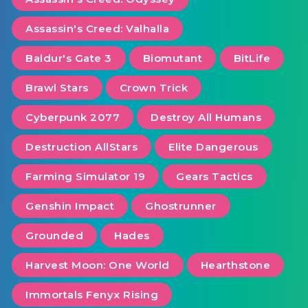
Assassin's Creed: Valhalla
Baldur's Gate 3
Biomutant
BitLife
Brawl Stars
Crown Trick
Cyberpunk 2077
Destroy All Humans
Destruction AllStars
Elite Dangerous
Farming Simulator 19
Gears Tactics
Genshin Impact
Ghostrunner
Grounded
Hades
Harvest Moon: One World
Hearthstone
Immortals Fenyx Rising