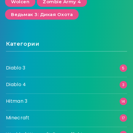
Wolcen
Zombie Army 4
Ведьмак 3: Дикая Охота
Категории
Diablo 3
5
Diablo 4
3
Hitman 3
14
Minecraft
17