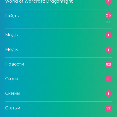
World of Warcraft: Dragonflight
4
Гайды
2 5
32
Моды
1
Моды
1
Новости
821
Сиды
6
Скины
1
Статьи
33