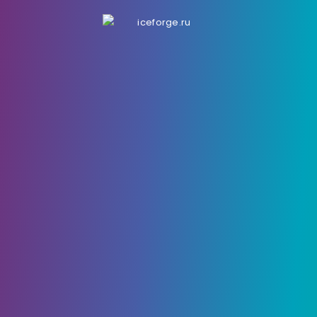
1 Января, 2021
5114
0
Ori and the Will of the Wisps:
Осколки Духа
По мере
прохождения
этапов в
Ori and the Will
of the Wisps
вы будете зарабатывать осколки
духа, которые позволят вам изменять
поведение вашего героя. На следующей