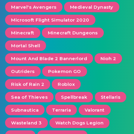
Marvel's Avengers
Medieval Dynasty
Microsoft Flight Simulator 2020
Minecraft
Minecraft Dungeons
Mortal Shell
Mount And Blade 2 Bannerlord
Nioh 2
Outriders
Pokemon GO
Risk of Rain 2
Roblox
Sea of ​​Thieves
Spellbreak
Stellaris
Subnautica
Terraria
Valorant
Wasteland 3
Watch Dogs Legion