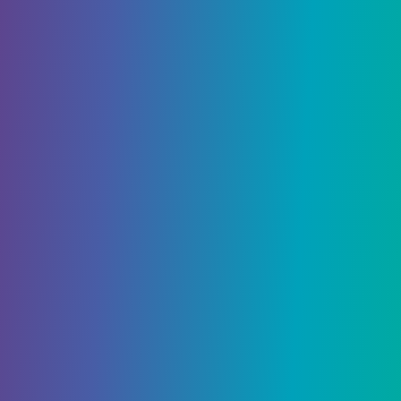
Желтый и красный
флабебе
Вы можете найти оба
Желтый
и
Красный
версии Flabebe в том же месте. Он находится на
восточной стороне Верта, к югу от Дикой зоны
№6. Обочину дороги украшают ряды желтых и