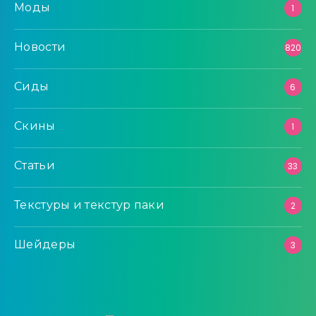
Моды
1
Новости
820
Сиды
6
Скины
1
Статьи
33
Текстуры и текстур паки
2
Шейдеры
3