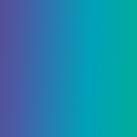
северо-востоку от того места, где вы начинаете
квест. Две цветочные клумбы расположены по
обе стороны лестницы. Рядом вы найдете
Orange Flabebe.
Синий флабебе