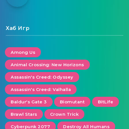
Хаб Игр
Among Us
Animal Crossing: New Horizons
Assassin's Creed: Odyssey
Assassin's Creed: Valhalla
Baldur's Gate 3
Biomutant
BitLife
Brawl Stars
Crown Trick
Cyberpunk 2077
Destroy All Humans