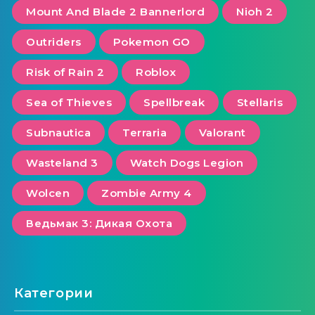
Mount And Blade 2 Bannerlord
Nioh 2
Outriders
Pokemon GO
Risk of Rain 2
Roblox
Sea of ​​Thieves
Spellbreak
Stellaris
Subnautica
Terraria
Valorant
Wasteland 3
Watch Dogs Legion
Wolcen
Zombie Army 4
Ведьмак 3: Дикая Охота
Категории