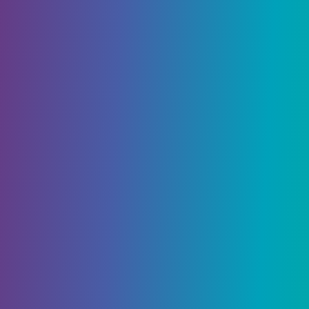
Table of Contents
Белый флабебе
Желтый и красный флабебе
Оранжевый флабебе
Синий флабебе