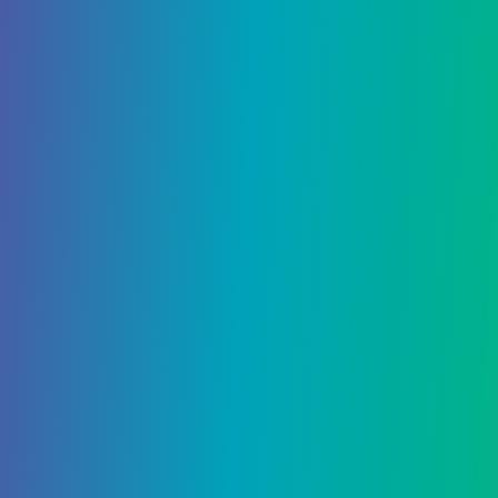
admin
16 Октября, 2025
Пан-тастический путеводитель
по чайнику для Pokemon
Legends ZA