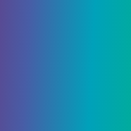
красных цветов. Между ними вы найдете
Флабебе. Вы также можете найти Красного
Флабеба в Дикой зоне №3.
Оранжевый флабебе
Для
Оранжевый флабебе
отправляйтесь в
район Блю. Он находится на Блю-стрит, к