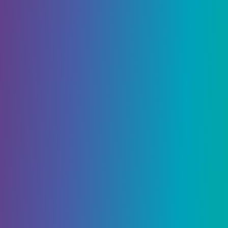
Белый флабебе
Вы можете найти
Белый флабебе
к северо-
востоку от площади Верт, в секторе Верт 3.
Рядом с садом из живой изгороди есть фонтан.
Там можно поймать Белого Флабебе.