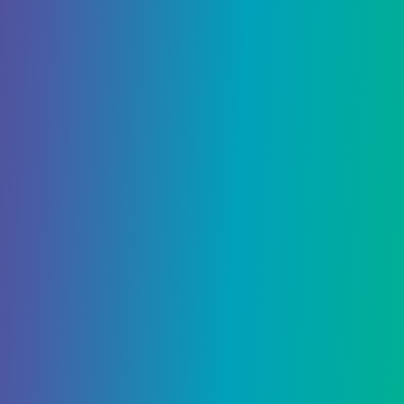
Синий флабебе
можно найти в западной части
города. Внизу есть Головатор, который доставит
вас на крышу. Есть группа синих цветов и
скамейка. Среди цветов вы найдете Голубого
Флабебе.
В качестве альтернативы, позже в игре, если у
вас достаточно высокий уровень, чтобы
выполнить побочную миссию по активации
Головатора, все цветы можно будет найти на
этой крыше.
Теги