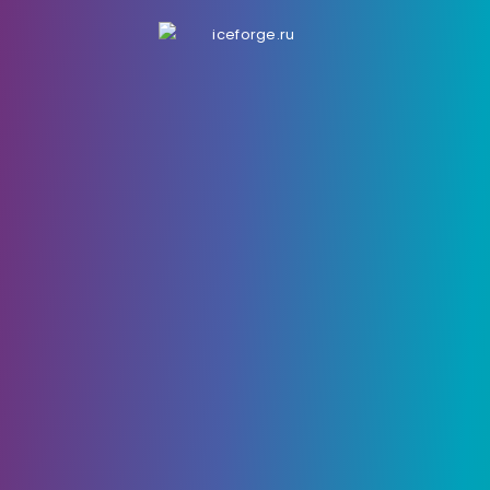
17 Октября, 2025
514
0
Руководство «Множество
цветов Флабебе» для
Pokemon Legends: ZA
Побочный квест «Множество цветов Флабебе»
в Pokemon Legends: ZA ставит перед игроками