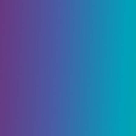
задачу поймать все 5 форм покемона Флабебе,
чтобы они могли продемонстрировать каждый
цвет цветка парикмахеру Виваче.
В этом руководстве мы расскажем вам, где
найти и поймать каждый из различных типов
Флабебе, чтобы вы могли выполнить побочный
квест.