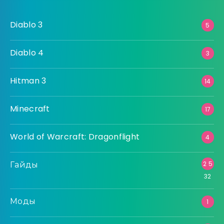
Diablo 3
5
Diablo 4
3
Hitman 3
14
Minecraft
17
World of Warcraft: Dragonflight
4
Гайды
2 5
32
Моды
1