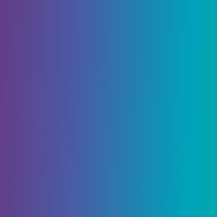
Разломом
Желание 13 — Диалог со скитальцем
Желание 14 — Самая высокая сложность
рейда (режим «Тушение»)
Где найти стену желаний рейда
«Последнее желание»
Об авторе
Все решения для стен
Destiny 2 Wish
Все пожелания можно вводить в любом
порядке, поскольку для них не существует
установленного шаблона. Я рекомендую просто
использовать те желания, которые вы хотите