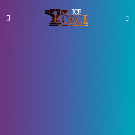
6 Января, 2024
1187
0
Все решения для стен Шуро
Чи Желания в Destiny 2
Судьба 2
ему предстоит раскрыть множество