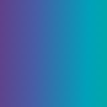
использовать больше всего. Обычно телепорт
Сюро Чи для рейда «Последнее желание»
используется часто, поскольку это отличное
место для фарма, поэтому стену часто называют
Стеной желаний Сюро Чи.
Чтобы активировать желание, стреляйте в
круги, соответствующие изображениям, а затем
наступите на светящийся круг на полу.
Связанный:
Destiny 2 Алтари призыва: слабое,
надежное и мощное подношение, объяснение
различий
Желание одно — Телепорт
Сюро Чи