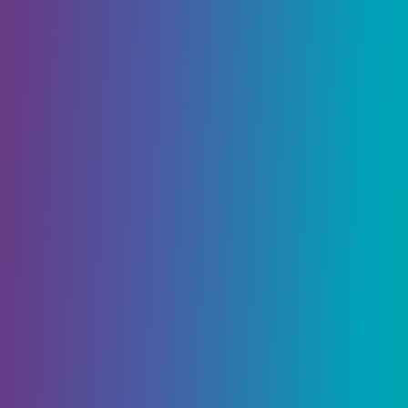
Пола Маккартни
Желание третье — Безотказный диалог
Желание четвертое — взрывные
праздничные снимки
Wish Five — Эмблема рейда «Последнее
желание»
Желание шестое — Эфирный ключ
Wish Seven — Голова путешественника
Желание восемь — появление
испорченных яиц
Wish Nine — порождает сундук между
Моргетом и Хранилищем.
Желание 10 — Телепорт встречи с
Моргетом
Желание 11 — Телепорт Убежища
Желание 12 — Телепорт встречи с