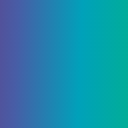
испорченных яиц
Вышеупомянутое желание порождает
испорченные яйца на протяжении всего рейда
«Последнее желание».
Связанный:
Destiny 2 Tigerspite God Roll: лучшие
перки PVE и PVP
Wish Nine — порождает сундук
между Моргетом и
Хранилищем.
Девятое желание, которое я здесь перечислил,
приведет к появлению сундука,
расположенного между местом встречи с