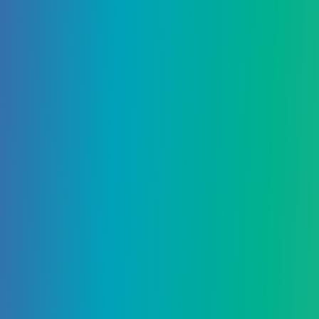
admin
6 Января, 2024
Список уровней Street Fighter 6:
от худшего к лучшему