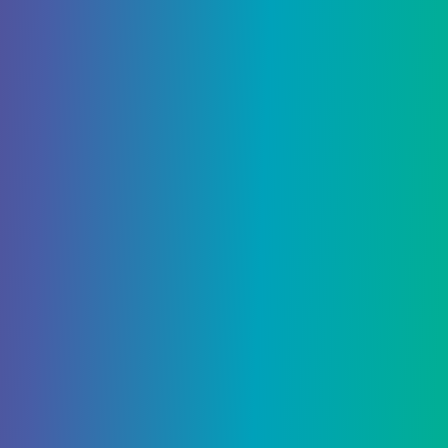
Моргетом и хранилищем, который вы сможете
открыть. Чтобы открыть сундук, вам
понадобится блестящий ключ.
Желание 10 — Телепорт
встречи с Моргетом
Простое желание, которое позволит вам
телепортироваться на встречу с Моргетом в
Last Wish.
Желание 11 — Телепорт
Убежища
Еще одно желание телепортации позволит вам
попасть в Убежище. Я рекомендую