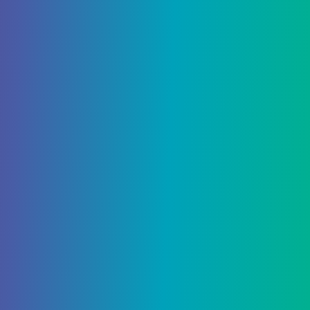
использовать автоматическую винтовку (или
трассировочную винтовку) при стрельбе по
стене желаний, чтобы было легче менять круги
узора.
Желание 12 — Телепорт
встречи с Разломом
Это желание телепортирует вас и вашу боевую
группу к последнему боссу Last Wish,
известному как Ривен. Это идеально подходит
для тех, кто хочет просто как можно быстрее
зачистить рейд.
Связанный:
Как исправить код ошибки Baboon
в Destiny 2