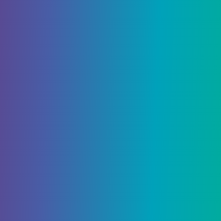
с активным этим желанием, происходит
взрывной праздник, очень похожий на
взрывающиеся головы Грантов из Halo.
Wish Five — Эмблема рейда
«Последнее желание»
Вышеупомянутый шаблон откроет необычную
эмблему «Последнее желание», которую я
лично долгое время использовал в игре.
Связанный:
Является ли Destiny 2 x PlayStation
Armor Collab эксклюзивной для PlayStation?
Желание шестое — Эфирный