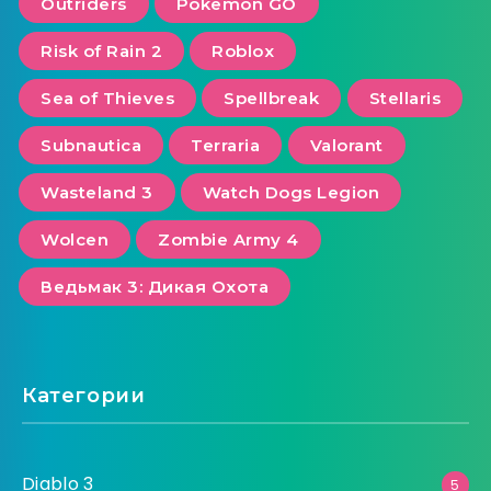
Outriders
Pokemon GO
Risk of Rain 2
Roblox
Sea of ​​Thieves
Spellbreak
Stellaris
Subnautica
Terraria
Valorant
Wasteland 3
Watch Dogs Legion
Wolcen
Zombie Army 4
Ведьмак 3: Дикая Охота
Категории
Diablo 3
5