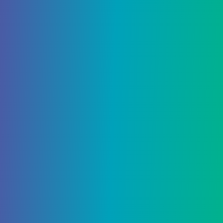
Желание 13 — Диалог со
скитальцем
Подобно желанию диалога Failsafe, это
позволит вам услышать диалог харизматичного
Скитальца во время игры в рейде.
Желание 14 — Самая высокая
сложность рейда (режим
«Тушение»)
Наконец, желание 14 активирует то, что игроки
называют самой сложной сложностью
«Последнего желания», известной как режим
«Тушение». Если какой-либо игрок будет