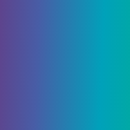
Во-первых, это шаблон, который вам нужно
будет ввести для немедленного телепорта к
месту встречи с Сюро Чи. Я обнаружил, что
настройка занимает довольно много времени,
но это того стоит.
Желание второе — надежда на
будущее Пола Маккартни
Этот шаблон вернет ностальгию по Destiny 1
таким игрокам, как я. Когда вы войдете сюда и
встанете на напольную панель, на короткое
время заиграет «Надежда на будущее» Пола
Маккартни.
Связанный:
Destiny 2 Supercluster God Roll: