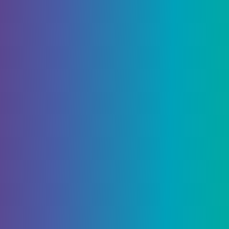
лучшие перки PVE и PVP
Желание третье — Безотказный
диалог
Это откроет вам несколько отказоустойчивых
диалогов, которые вы сможете слушать на
протяжении всего рейда. Поскольку вы, в
отличие от меня, вероятно, какое-то время
ничего не услышите об этом персонаже, это
может стать приятным сюрпризом.
Желание четвертое —
взрывные праздничные снимки
Всякий раз, когда вы стреляете в голову врагам