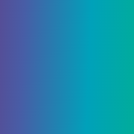
ключ
Для активации этого желания вам будет
предоставлен эфирный ключ. Его можно
использовать для получения последнего
сундука после победы над Ривен.
Wish Seven — Голова
путешественника
Это желание чисто эстетическое, но оно
поместит на голову вашего персонажа
огромного Путешественника, на которого
будет весело смотреть.
Желание восемь — появление