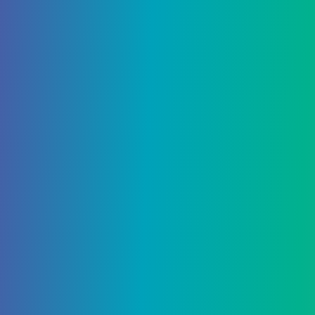
уничтожен во время рейда, вы все вернетесь на
орбиту.
Есть 15-е желание, но оно не дает игроку
ничего, кроме сюжетной миссии, поэтому я
решил пропустить его, поскольку вы получите
помощь в создании желания.
Где найти стену желаний
рейда «Последнее желание»
Найти стену желаний не так уж и сложно,
поскольку она находится недалеко от самого
начала рейда. Вначале действуйте как обычно,
пока не дойдете до двери Кали. Не заходите в
дверь, а вместо этого идите в скалистую зону