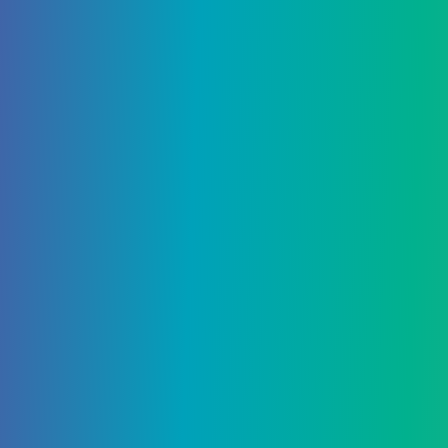
слева. Прыгните вокруг скалы, а затем
заберитесь на небольшую платформу,
заполненную растительностью. Оттуда
поднимитесь наверх и перепрыгните через
пропасть.
Связанный:
Триумфы всех сезонов «Тайны
желаний» в Destiny 2
Следуйте по пути, и теперь вы окажетесь у
стены желаний, готовый ввести коды. Это
позволит вам собрать все награды со стены в
Destiny 2.
– Эта статья была обновлена ​​6 января 2024 г.