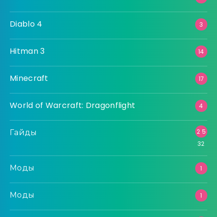
Diablo 4
3
Hitman 3
14
Minecraft
17
World of Warcraft: Dragonflight
4
Гайды
2 5
32
Моды
1
Моды
1