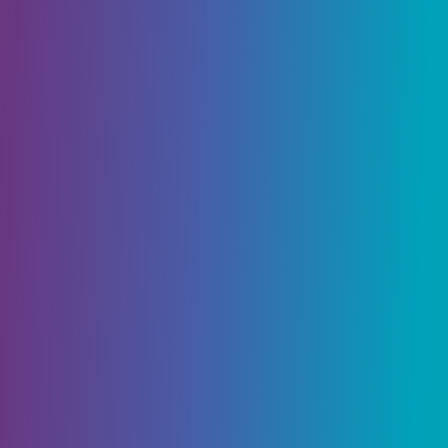
скрытых секретов, но один из них — Стена
Желаний, спрятанная во время рейда,
найденного в Городе Грез. Я помню, как
впервые прошел этот рейд, когда он был
выпущен, и узнал о Стене Желаний совсем
недавно.
В этой статье вы познакомитесь со всеми
решениями для стен желаний Шуро Чи в
Destiny 2.
Table of Contents
Все решения для стен Destiny 2 Wish
Желание одно — Телепорт Сюро Чи
Желание второе — надежда на будущее