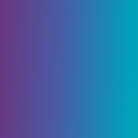
Шлемы
Нагрудная броня (Нагрудник)
Броня для ног (Поножи)
Утилита
Сеты
Шлемы
название
Броня
Требования
Шлем
Машинного
2
Нет данных