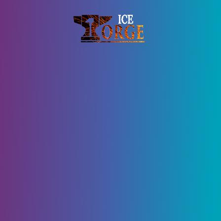
31 Августа, 2020
8745
0
Все виды брони и её
характеристики в
Wasteland 3
Table of Contents