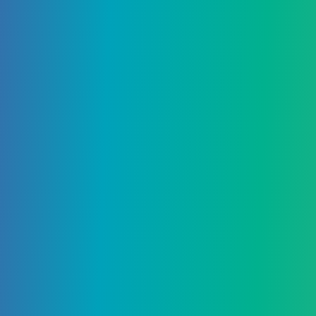
31 Августа, 2020
Все билды и сборки
персонажей в Wasteland 3
31 Августа, 2020
Все NPC и Персонажи в Mortal
Shell