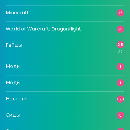
Minecraft
17
World of Warcraft: Dragonflight
4
Гайды
2 5
32
Моды
1
Моды
1
Новости
820
Сиды
6