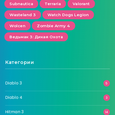
Subnautica
Terraria
Valorant
Wasteland 3
Watch Dogs Legion
Wolcen
Zombie Army 4
Ведьмак 3: Дикая Охота
Категории
Diablo 3
5
Diablo 4
3
Hitman 3
14