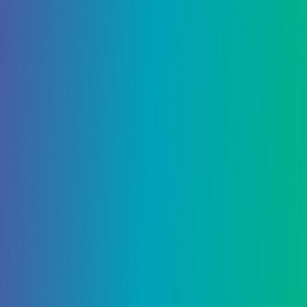
OptiLaser 9000
Добавляет во
Звуковой
Странная
Добавляет спо
излучатель
наука 6