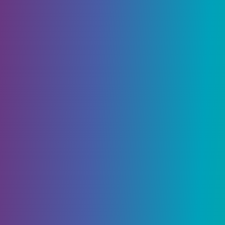
игры Дом вдали от дома, направляйтесь в
противоположном направлении от комнаты
управления, мимо знака Колорадо-Спрингс к
желтому маркеру на земле снаружи. Там вас
проинформируют о пустошах и предложат
ввести рекрутов ( Полный дом ). Одна из
наград за этот квест – бригадный надзиратель,
который вам нужен, так что найдите шерифа
Дейзи в центре города (используйте Кадьяк
возле гаража, чтобы добраться туда).
Оказавшись в
центре города, ищите станцию ​​маршалов, где
Дейзи будет сзади. Прежде чем поговорить с
ней, сначала поговорите с Люсией Вессон у
входа, и она попросит вас помочь ей. Когда вы