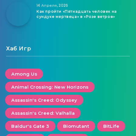
14 Апреля, 2026
Как пройти «Пятнадцать человек на
сундуке мертвеца» в «Розе ветров»
Хаб Игр
Among Us
Animal Crossing: New Horizons
Assassin's Creed: Odyssey
Assassin's Creed: Valhalla
Baldur's Gate 3
Biomutant
BitLife