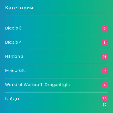
Категории
Diablo 3
5
Diablo 4
3
Hitman 3
14
Minecraft
17
World of Warcraft: Dragonflight
4
Гайды
2 5
32