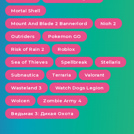
Mortal Shell
Mount And Blade 2 Bannerlord
Nioh 2
Outriders
Pokemon GO
Risk of Rain 2
Roblox
Sea of ​​Thieves
Spellbreak
Stellaris
Subnautica
Terraria
Valorant
Wasteland 3
Watch Dogs Legion
Wolcen
Zombie Army 4
Ведьмак 3: Дикая Охота