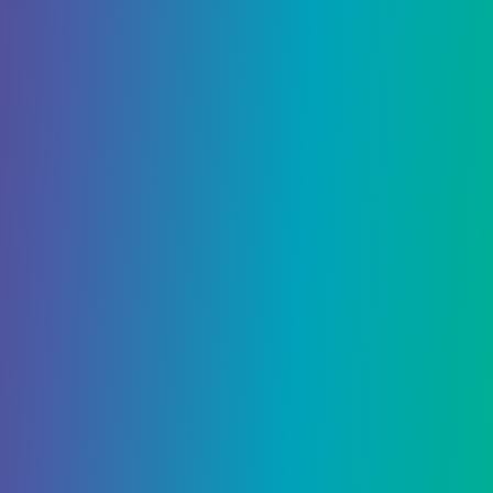
репутацию. Надеюсь, что теперь Эмерсон будет
принят на работу в штаб-квартиру рейнджеров,
и ваша следующая миссия начнется ( Большая
проблема в Маленьком Вегасе ).
Поделиться: