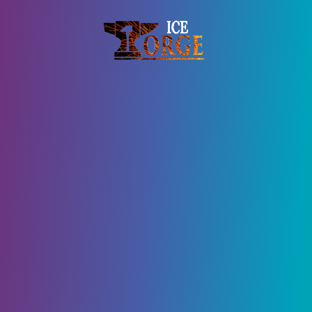
3 Сентября, 2020
5830
0
Загнанные в угол крысы –
Прохождение Wasteland 3
Поговорить с Дейзи
Получив эту миссию от Патриарха во время