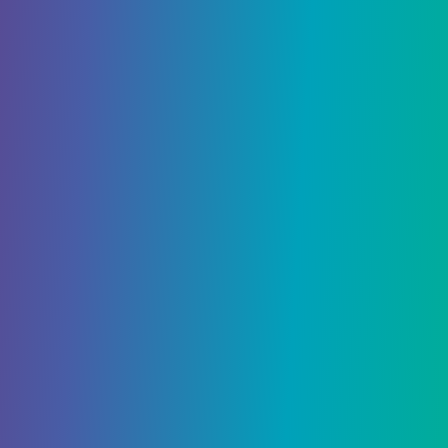
Люсии это не понравится.
Продолжайте движение на север, чтобы
встретить Исаака Рида, который приложил руку
к гибели семьи Люсии. Разберитесь с ним, как
сочтете нужным, затем отведите телепорт
обратно в город. (Если вы арестуете его и
отправите шерифу, Лючия будет расстроена,
но позже поблагодарит вас и попросит помочь
ей найти людей, действительно ответственных
– см. Пограничное правосудие.)
Вернитесь к шерифу Дейзи, который наградит
вас комплектом брони Merc. Вы также получите
+5 репутации у маршалов. Скажите ей, что вы на
той же стороне, чтобы получить еще +1