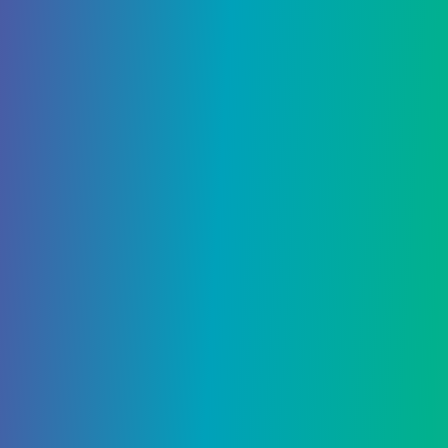
3
4 Сентября, 2020
Гайд по местонахождению кур-
киборгов в Wasteland 3
Добавить комментарий