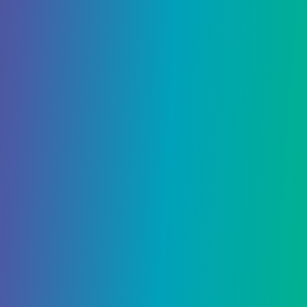
Wasteland 3
admin
3 Сентября, 2020
Последняя надежда
рейнджеров и дом вдали от
дома — Прохождение Wasteland