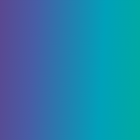
его друзей. Сначала сосредоточьтесь на
Повелителе зверей (или стреляйте в него), а
затем когда трое из них бросятся к вам,
используйте групповую атаку, такую ​​как
Огнемет, чтобы уничтожить их. Остальное –
уборка. Найдите еще одну битву на западной
стороне карты (Waste Wolves), которая должна
пройти без суеты. После этого найдите
Орнамент черепа волка
( Улучшения
техники ) среди добычи. К югу от волков вы
можете найти
Кин Карен
(похоронен Жуткая
кукла ).
Осмотрите братскую могилу в центре карты, где
вы найдете семью Люсии. С Perception 1 вы что-
нибудь заметите (
Сгоревшая книга
) на одном
из мертвых детей. Берите, если хотите, хотя