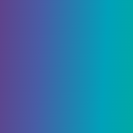
внутри с вами свяжется Беллами Уорд и
попросит помочь с Дорси. Согласитесь получить
+1 к репутации у Сотни семей.
Уничтожьте Дорси в непосредственной
близости и продолжайте движение на
север. Посмотрите направо (Мастерская
Беллами Уорда) и, если возможно, используйте
Механику 2, чтобы включить генератор, который
откроет ворота (в противном случае
выстрелите или сломайте его). Среди добычи
вы найдете
Тест Беллами #
110
(лента),
Кумитэ: история
(книга навыков)
и
Динамическая кросс-фотонная матрица
.
Дальше на север убейте Повелителя зверей и