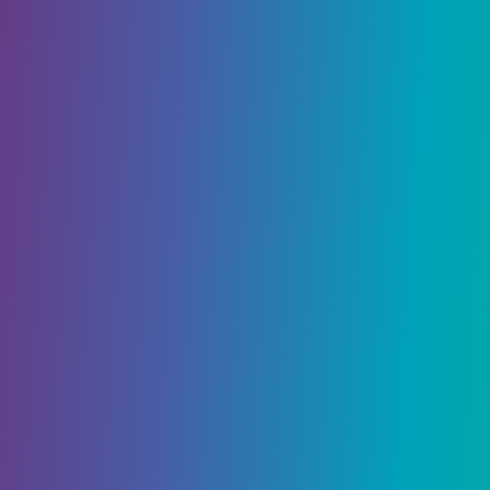
увидите, что хочет Дейзи (уничтожить
несколько Дорси в Саду богов), она попросит
вас взять с собой Люсию. Попросите ее прийти,
и она с радостью присоединится.
Достижение разблокировано
Принятие Люсии в свою группу
откроет достижение
Стрелок
.
Сад Богов
Направляйтесь на север в Сад Богов и
поговорите с маршалом Лупински (или
используйте Lockpicking 6 на воротах). Прямо