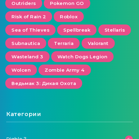
Outriders
Pokemon GO
Risk of Rain 2
Roblox
Sea of ​​Thieves
Spellbreak
Stellaris
Subnautica
Terraria
Valorant
Wasteland 3
Watch Dogs Legion
Wolcen
Zombie Army 4
Ведьмак 3: Дикая Охота
Категории