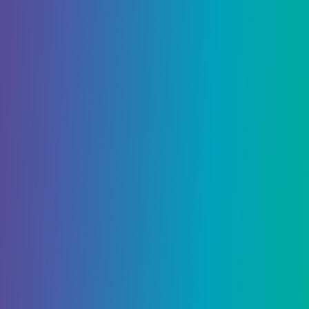
Повторяя в качестве демонстрации своих
функций и игровой механики, Pusel Wolves Pack
вместе с Bandai Namco, показал новый трейлер
игрового процесса для своего темного
фэнтезийного боя RPG Кровь Dawnwalker.
The
Продолжить чтение
Blood
of
Dawnwalker
Gameplay
Trailer
выпущен