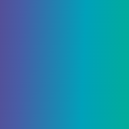
Команда в Toei Animation Co. вместе с
разработчиком Nestopi Co. раскрыла свое новое
приключение Survival Project -Tokyo- Для ПК
через Steam.
Re:
Продолжить чтение
Ver
Project
-
Tokyo-