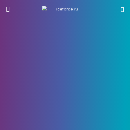
23 Июня, 2025
533
0
Toomanygames Indie Game
Showcase, празднуя 15 лет с
событием в прямом эфире
и наградах