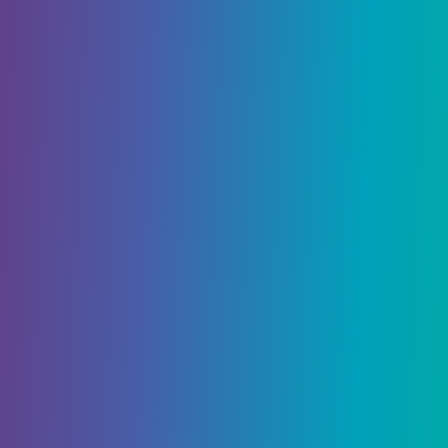
игроками.
NIXIE-2D-история, управляемая игрой в
поисках робота пропавшего человека,
потерянного в космической колонии Android.
Ashcroft-высокоинтенсивный боец ​​
платформы, в котором у вас есть один час,
чтобы вылетать из города, зараженного
зомби.
Первая в мире награда ToomonyGames Indie
Game Awards также появится!
После демонстрации инди -игры
Toomonygames в 21:30 по восточному времени
Селия Шиллинг вернется, чтобы провести
церемонию награждения вместе с Джастином