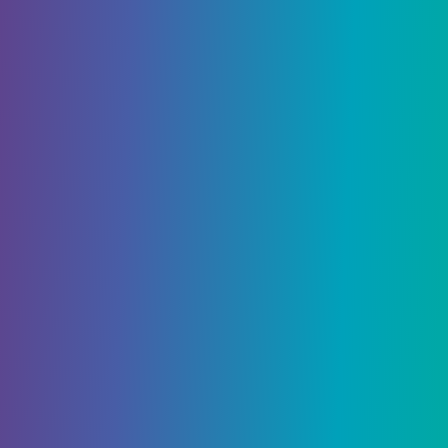
Сильверманом. Победители категории будут
объявлены знаменитыми игровыми личностями,
такими как
Винни Винесус
В
RGT85
В
Джон
Риггс
и Wood Hawker
Beatemups
Полем
Джастин Сильверман, креативный директор
Retroware, сказал следующее:
«Пятнадцать лет назад эта витрина
была всего лишь несколькими
инди -разработчиками в углу с
CRTS, удерживаемыми Duct Latch.
Теперь у нас есть живой поток,
награды с известными хозяевами и
гораздо более премиальная
клейка ».