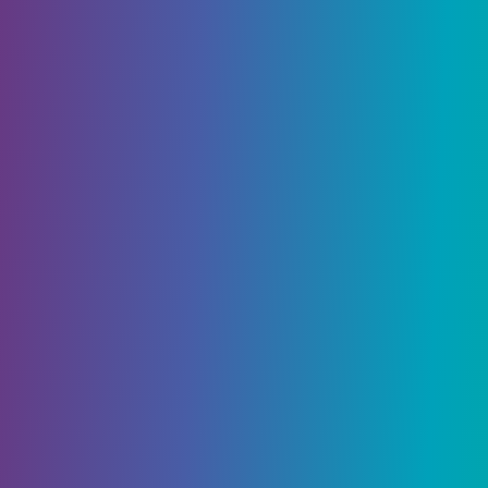
Проводится в экспозиционном центре
Большого Филадельфии в Оуксе, штат
Пенсильвания, фанаты инди -игры по всему
миру теперь могут настроиться на то, чтобы
увидеть трейлеры, в которых витрины, в
котором говорится о официальных
ToomonyGames
Канал YouTube
27 июня в 19:30
по восточному времени.
Обратите внимание, что на этой витрине
представлены множество захватывающих
названий со всего инди -игрового ландшафта,
включая следующее:
Fatal Run 2089-Fatal Run Atari 2089
обеспечивает чрезмерное вождение в