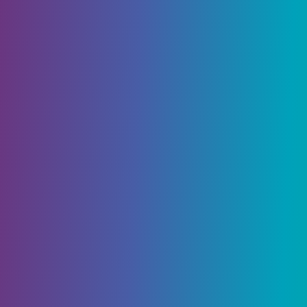
С гордостью спонсируется
Клубы видеоигр
Америки (VGC)
и
Резу
Инди -шоу начнется
вживую и лично с 27 по 29 июня!