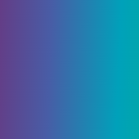
постпокалиптическом ландшафте. Вы
будете заходить в повороты шпильки,
путешествуя с безумными скоростями на 20
уровнях, каждый с разветвляющимися
путями, ярлыками и взрывными кусочками.
Pizza Kidd-совершенно новая инди-бейс-
игра из Kidd Games. Показывая изысканное
искусство, нарисованное вручную, это
стильный 2-й боковой прокручивающий
драйвер в мрачном научно-фантастическом
мире.
Biped 2-приключенческая игра в
кооперативном боевике с сильным акцентом
на только что-то в современном
сотрудничестве или между 2 или 4