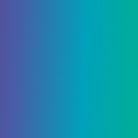
раскрыт
Вы готовы, дети? Объявленная на премии
Nickelodeon Kids’s Choice Awards 2025 года, Sonic
Racing Sonic Racing: CrossWorlds будет иметь
сотрудничество с Nickelodeon с культовыми
персонажами из Spongebob Squarepants.