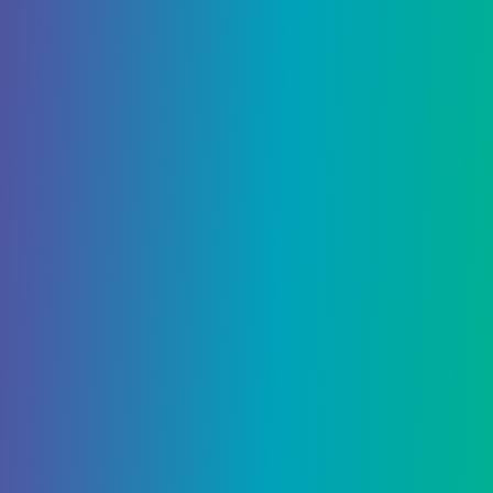
Sonic
Продолжить чтение
Racing:
Crossworlds
Nickelodeon
Collaboration
объявлена