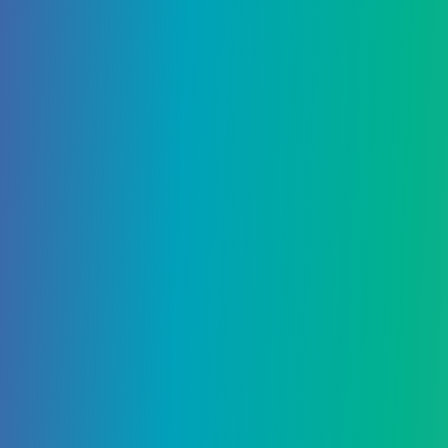
Дюна:
Продолжить чтение
выпущен
трейлер
наград.
Поделиться: