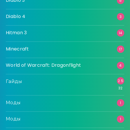
Diablo 3
5
Diablo 4
3
Hitman 3
14
Minecraft
17
World of Warcraft: Dragonflight
4
Гайды
2 5
32
Моды
1
Моды
1