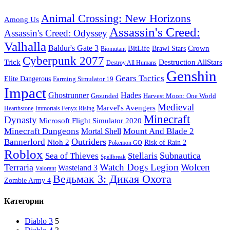
Animal Crossing: New Horizons
Among Us
Assassin's Creed:
Assassin's Creed: Odyssey
Valhalla
Baldur's Gate 3
BitLife
Crown
Brawl Stars
Biomutant
Cyberpunk 2077
Trick
Destruction AllStars
Destroy All Humans
Genshin
Gears Tactics
Elite Dangerous
Farming Simulator 19
Impact
Ghostrunner
Hades
Grounded
Harvest Moon: One World
Medieval
Marvel's Avengers
Hearthstone
Immortals Fenyx Rising
Minecraft
Dynasty
Microsoft Flight Simulator 2020
Minecraft Dungeons
Mount And Blade 2
Mortal Shell
Outriders
Bannerlord
Nioh 2
Risk of Rain 2
Pokemon GO
Roblox
Subnautica
Sea of ​​Thieves
Stellaris
Spellbreak
Watch Dogs Legion
Wolcen
Terraria
Wasteland 3
Valorant
Ведьмак 3: Дикая Охота
Zombie Army 4
Категории
Diablo 3
5