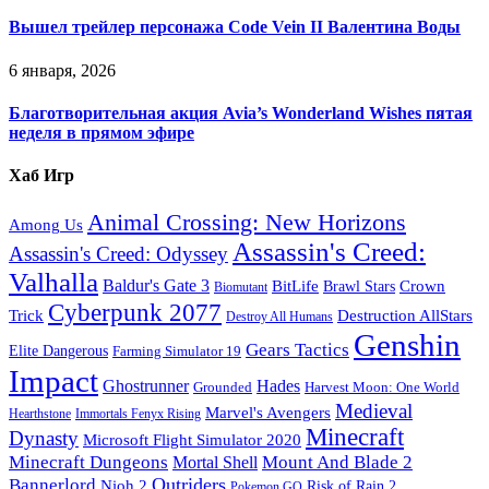
Вышел трейлер персонажа Code Vein II Валентина Воды
6 января, 2026
Благотворительная акция Avia’s Wonderland Wishes пятая
неделя в прямом эфире
Хаб Игр
Animal Crossing: New Horizons
Among Us
Assassin's Creed:
Assassin's Creed: Odyssey
Valhalla
Baldur's Gate 3
BitLife
Crown
Brawl Stars
Biomutant
Cyberpunk 2077
Trick
Destruction AllStars
Destroy All Humans
Genshin
Gears Tactics
Elite Dangerous
Farming Simulator 19
Impact
Ghostrunner
Hades
Grounded
Harvest Moon: One World
Medieval
Marvel's Avengers
Hearthstone
Immortals Fenyx Rising
Minecraft
Dynasty
Microsoft Flight Simulator 2020
Minecraft Dungeons
Mount And Blade 2
Mortal Shell
Outriders
Bannerlord
Nioh 2
Risk of Rain 2
Pokemon GO