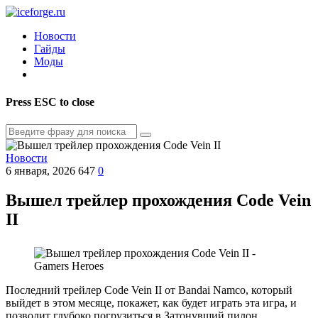
Новости
Гайды
Моды
Press
ESC
to close
Новости
6 января, 2026
647
0
Вышел трейлер прохождения Code Vein
II
Последний трейлер Code Vein II от Bandai Namco, который
выйдет в этом месяце, покажет, как будет играть эта игра, и
позволит глубоко погрузиться в Затонувший пилон.