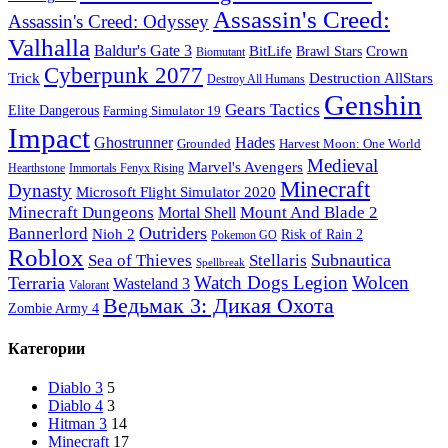
Assassin's Creed:
Assassin's Creed: Odyssey
Valhalla
Baldur's Gate 3
BitLife
Crown
Brawl Stars
Biomutant
Cyberpunk 2077
Trick
Destruction AllStars
Destroy All Humans
Genshin
Gears Tactics
Elite Dangerous
Farming Simulator 19
Impact
Ghostrunner
Hades
Grounded
Harvest Moon: One World
Medieval
Marvel's Avengers
Hearthstone
Immortals Fenyx Rising
Minecraft
Dynasty
Microsoft Flight Simulator 2020
Minecraft Dungeons
Mount And Blade 2
Mortal Shell
Outriders
Bannerlord
Nioh 2
Risk of Rain 2
Pokemon GO
Roblox
Subnautica
Sea of ​​Thieves
Stellaris
Spellbreak
Watch Dogs Legion
Wolcen
Terraria
Wasteland 3
Valorant
Ведьмак 3: Дикая Охота
Zombie Army 4
Категории
Diablo 3
5
Diablo 4
3
Hitman 3
14
Minecraft
17