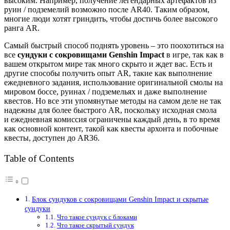
высоким. Например, получение легендарных артефактов из
руин / подземелий возможно после AR40. Таким образом,
многие люди хотят гриндить, чтобы достичь более высокого
ранга AR.
Самый быстрый способ поднять уровень – это поохотиться на
все
сундуки с сокровищами Genshin Impact
в игре, так как в
вашем открытом мире так много скрыто и ждет вас. Есть и
другие способы получить опыт AR, такие как выполнение
ежедневного задания, использование оригинальной смолы на
мировом боссе, руинах / подземельях и даже выполнение
квестов. Но все эти упомянутые методы на самом деле не так
надежны для более быстрого AR, поскольку исходная смола
и
ежедневная комиссия
ограничены каждый день, в то время
как основной контент, такой как квесты архонта и побочные
квесты, доступен до AR36.
Table of Contents
Блок сундуков с сокровищами Genshin Impact и скрытые
сундуки
Что такое сундук с блоками
Что такое скрытый сундук