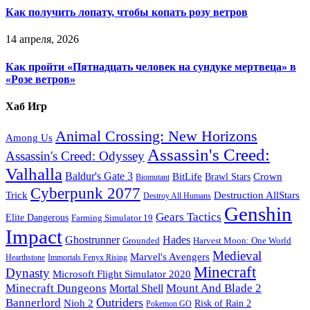
Как получить лопату, чтобы копать розу ветров
14 апреля, 2026
Как пройти «Пятнадцать человек на сундуке мертвеца» в
«Розе ветров»
Хаб Игр
Animal Crossing: New Horizons
Among Us
Assassin's Creed:
Assassin's Creed: Odyssey
Valhalla
Baldur's Gate 3
BitLife
Crown
Brawl Stars
Biomutant
Cyberpunk 2077
Trick
Destruction AllStars
Destroy All Humans
Genshin
Gears Tactics
Elite Dangerous
Farming Simulator 19
Impact
Ghostrunner
Hades
Grounded
Harvest Moon: One World
Medieval
Marvel's Avengers
Hearthstone
Immortals Fenyx Rising
Minecraft
Dynasty
Microsoft Flight Simulator 2020
Minecraft Dungeons
Mount And Blade 2
Mortal Shell
Outriders
Bannerlord
Nioh 2
Risk of Rain 2
Pokemon GO