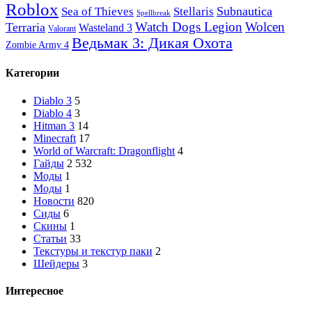
Roblox
Subnautica
Sea of ​​Thieves
Stellaris
Spellbreak
Watch Dogs Legion
Wolcen
Terraria
Wasteland 3
Valorant
Ведьмак 3: Дикая Охота
Zombie Army 4
Категории
Diablo 3
5
Diablo 4
3
Hitman 3
14
Minecraft
17
World of Warcraft: Dragonflight
4
Гайды
2 532
Моды
1
Моды
1
Новости
820
Сиды
6
Скины
1
Статьи
33
Текстуры и текстур паки
2
Шейдеры
3
Интересное