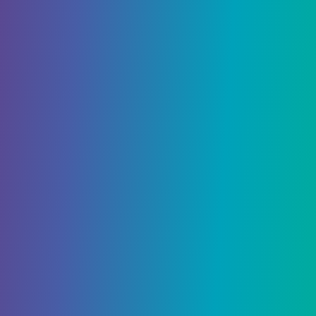
Bionic Enhancements
– добавляйте
механические детали персонажам.
Биотические мутации
Благодаря биотическим мутациям вы можете
создавать новые части героя. Однако они
доступны в более поздних частях игры.
Это мутации, которые позволят вам, например,
нанести особый урон или добраться до ранее
закрытых территорий.
Мех
Вы выбираете цвет и тип меха в самом начале