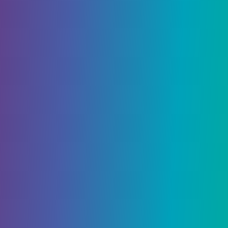
ловкость
(Agility) – обратите внимание на
разницу в скорости движения.
Мутации
Благодаря мутациям вы можете изменить
генетическую структуру персонажа. Однако
они доступны в более поздних частях игры.
Есть несколько видов мутаций:
PSI-Мутации
– дают такие способности,
как телекинез или левитация;
Биомутации
– добавляет части тела, с
которыми вы можете сражаться, например
клешни краба;