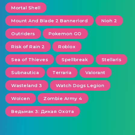
Mortal Shell
Mount And Blade 2 Bannerlord
Nioh 2
Outriders
Pokemon GO
Risk of Rain 2
Roblox
Sea of ​​Thieves
Spellbreak
Stellaris
Subnautica
Terraria
Valorant
Wasteland 3
Watch Dogs Legion
Wolcen
Zombie Army 4
Ведьмак 3: Дикая Охота