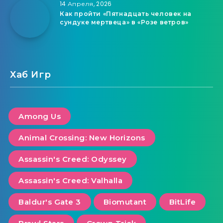
14 Апреля, 2026
Как пройти «Пятнадцать человек на
сундуке мертвеца» в «Розе ветров»
Хаб Игр
Among Us
Animal Crossing: New Horizons
Assassin's Creed: Odyssey
Assassin's Creed: Valhalla
Baldur's Gate 3
Biomutant
BitLife