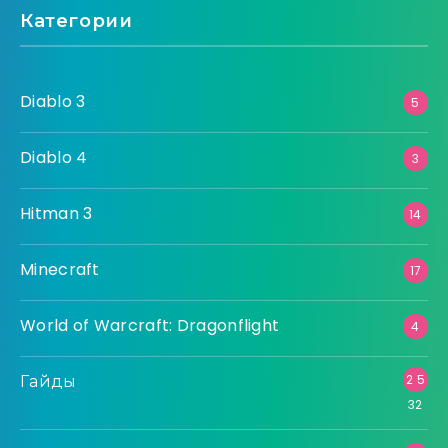
Категории
Diablo 3
5
Diablo 4
3
Hitman 3
14
Minecraft
17
World of Warcraft: Dragonflight
4
Гайды
2 5
32