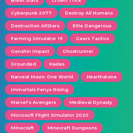
Brawl Stars
Crown Trick
Cyberpunk 2077
Destroy All Humans
Destruction AllStars
Elite Dangerous
Farming Simulator 19
Gears Tactics
Genshin Impact
Ghostrunner
Grounded
Hades
Harvest Moon: One World
Hearthstone
Immortals Fenyx Rising
Marvel's Avengers
Medieval Dynasty
Microsoft Flight Simulator 2020
Minecraft
Minecraft Dungeons