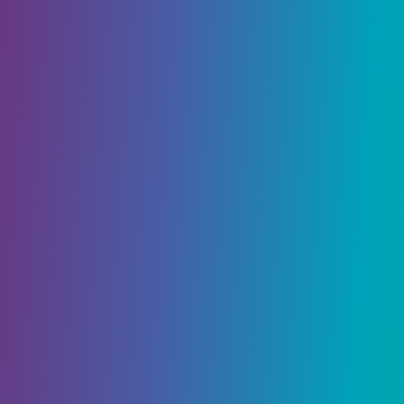
персонажа
На этой странице нашего руководства вы
найдете основную информацию о создании
персонажей в
Biomutant.
Table of Contents
Влияние статистики на внешность
Мутации
Биотические мутации
Мех