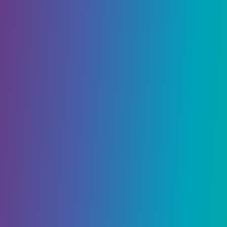
Влияние статистики на
внешность
Это статистика, которая учитывает сильные и
слабые стороны главного героя. Также они
влияют на внешний вид героя. Характеристики
персонажа состоят из:
сила
(Strength) – затронет мышцы;
Жизнеспособность
(Vitality) – чем
больше, тем выше персонаж;
харизма
(Charisma) – отвечает за размер
и форму ушей персонажа;
Intellect
(Интеллект) – влияет на размер
головы главного героя;